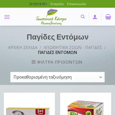
Skip
Εταιρεία
Επικοινωνία
2310518761
to
content
Παγίδες Εντόμων
ΑΡΧΙΚΗ ΣΕΛΙΔΑ
/
ΑΠΩΘΗΤΙΚΑ ΖΩΩΝ - ΠΑΓΙΔΕΣ
/
ΠΑΓΙΔΕΣ ΕΝΤΟΜΩΝ
ΦΙΛΤΡΑ ΠΡΟΙΟΝΤΩΝ