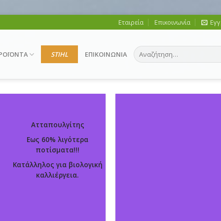
Εταιρεία
Επικοινωνία
Εγγ
Αναζήτηση
ΡΟΪΟΝΤΑ
STIHL
ΕΠΙΚΟΙΝΩΝΙΑ
για:
ΝΤΙΠΡΟΣΩΠΟΣ
Ατταπουλγίτης
Εως 60% λιγότερα
ποτίσματα!!!
Κατάλληλος για βιολογική
καλλιέργεια.