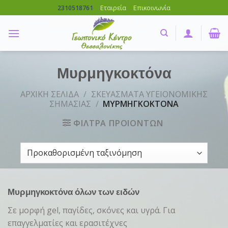
Skip
Εταιρεία
Επικοινωνία
2310518761
to
content
Μυρμηγκοκτόνα
ΑΡΧΙΚΗ ΣΕΛΙΔΑ
/
ΣΚΕΥΑΣΜΑΤΑ ΥΓΕΙΟΝΟΜΙΚΗΣ
ΣΗΜΑΣΙΑΣ
/
ΜΥΡΜΗΓΚΟΚΤΟΝΑ
ΦΙΛΤΡΑ ΠΡΟΙΟΝΤΩΝ
Μυρμηγκοκτόνα όλων των ειδών
Σε μορφή gel, παγίδες, σκόνες και υγρά. Για
επαγγελματίες και ερασιτέχνες