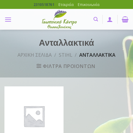
Skip
Εταιρεία
Επικοινωνία
2310518761
to
content
Ανταλλακτικά
ΑΡΧΙΚΗ ΣΕΛΙΔΑ
/
STIHL
/
ΑΝΤΑΛΛΑΚΤΙΚΑ
ΦΙΛΤΡΑ ΠΡΟΙΟΝΤΩΝ