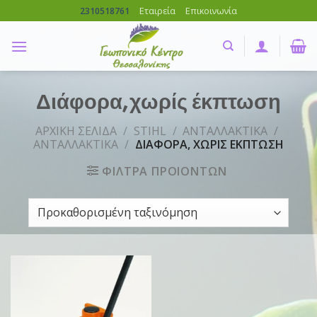
Skip
Εταιρεία
Επικοινωνία
2310518761
to
content
Διάφορα, χωρίς έκπτωση
ΑΡΧΙΚΗ ΣΕΛΙΔΑ
/
STIHL
/
ΑΝΤΑΛΛΑΚΤΙΚΑ
/
ΑΝΤΑΛΛΑΚΤΙΚΑ
/
ΔΙΑΦΟΡΑ, ΧΩΡΙΣ ΕΚΠΤΩΣΗ
ΦΙΛΤΡΑ ΠΡΟΙΟΝΤΩΝ