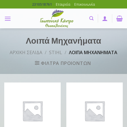
Skip
Εταιρεία
Επικοινωνία
2310518761
to
content
Λοιπά Μηχανήματα
ΑΡΧΙΚΗ ΣΕΛΙΔΑ
/
STIHL
/
ΛΟΙΠΑ ΜΗΧΑΝΗΜΑΤΑ
ΦΙΛΤΡΑ ΠΡΟΙΟΝΤΩΝ