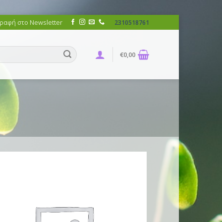
ραφή στο Newsletter
2310518761
€
0,00