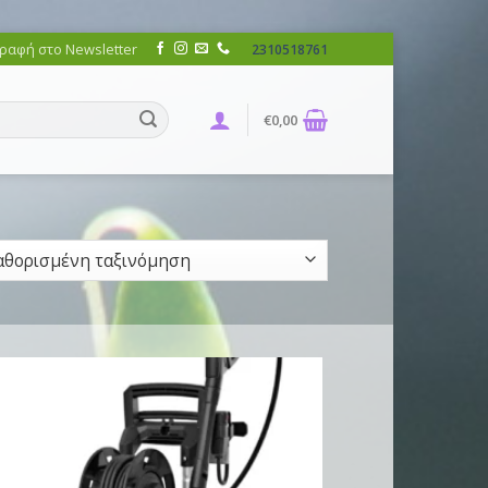
ραφή στο Newsletter
2310518761
€
0,00