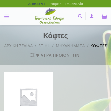
Skip
Εταιρεία
Επικοινωνία
2310518761
to
content
Κόφτες
ΑΡΧΙΚΗ ΣΕΛΙΔΑ
/
STIHL
/
ΜΗΧΑΝΗΜΑΤΑ
/
ΚΟΦΤΕΣ
ΦΙΛΤΡΑ ΠΡΟΙΟΝΤΩΝ