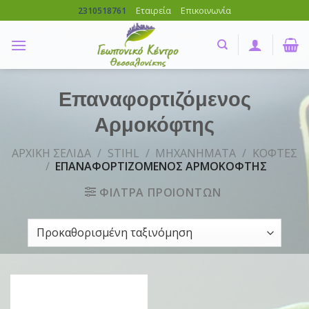
Skip
Εταιρεία
Επικοινωνία
2310518761
to
content
Επαναφορτιζόμενος
Αρμοκόφτης
ΑΡΧΙΚΗ ΣΕΛΙΔΑ
/
STIHL
/
ΜΗΧΑΝΗΜΑΤΑ
/
ΚΟΦΤΕΣ
/
ΕΠΑΝΑΦΟΡΤΙΖΟΜΕΝΟΣ ΑΡΜΟΚΟΦΤΗΣ
ΦΙΛΤΡΑ ΠΡΟΙΟΝΤΩΝ