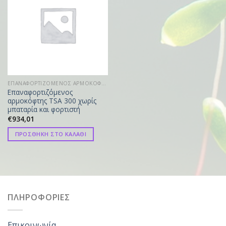
ΕΠΑΝΑΦΟΡΤΙΖΟΜΕΝΟΣ ΑΡΜΟΚΟΦΤΗΣ
Επαναφορτιζόμενος
αρμοκόφτης TSA 300 χωρίς
μπαταρία και φορτιστή
€
934,01
ΠΡΟΣΘΗΚΗ ΣΤΟ ΚΑΛΑΘΙ
ΠΛΗΡΟΦΟΡΙΕΣ
Επικοινωνία