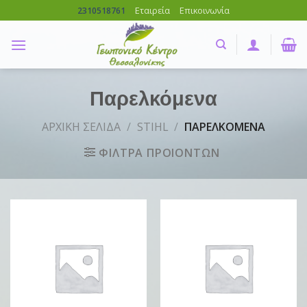
Skip
Εταιρεία
Επικοινωνία
2310518761
to
content
Παρελκόμενα
ΑΡΧΙΚΗ ΣΕΛΙΔΑ
/
STIHL
/
ΠΑΡΕΛΚΟΜΕΝΑ
ΦΙΛΤΡΑ ΠΡΟΙΟΝΤΩΝ