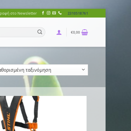
ραφή στο Newsletter
2310518761
€
0,00