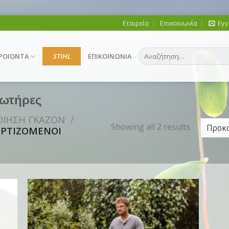
Εταιρεία
Επικοινωνία
Εγγ
Αναζήτηση
ΡΟΪΟΝΤΑ
STIHL
ΕΠΙΚΟΙΝΩΝΙΑ
για:
ρωτήρες
ΟΙΗΣΗ ΓΚΑΖΟΝ
/
Showing all 2 results
ΡΤΙΖΟΜΕΝΟΙ