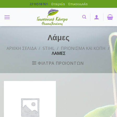
Skip
Εταιρεία
Επικοινωνία
2310518761
to
content
Λάμες
ΑΡΧΙΚΗ ΣΕΛΙΔΑ
/
STIHL
/
ΠΡΙΟΝΙΣΜΑ ΚΑΙ ΚΟΠΗ
/
ΛΑΜΕΣ
ΦΙΛΤΡΑ ΠΡΟΙΟΝΤΩΝ