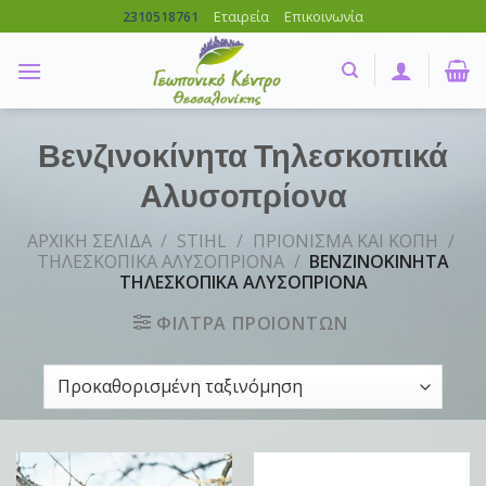
Skip
Εταιρεία
Επικοινωνία
2310518761
to
content
Βενζινοκίνητα Τηλεσκοπικά
Αλυσοπρίονα
ΑΡΧΙΚΗ ΣΕΛΙΔΑ
/
STIHL
/
ΠΡΙΟΝΙΣΜΑ ΚΑΙ ΚΟΠΗ
/
ΤΗΛΕΣΚΟΠΙΚΑ ΑΛΥΣΟΠΡΙΟΝΑ
/
ΒΕΝΖΙΝΟΚΙΝΗΤΑ
ΤΗΛΕΣΚΟΠΙΚΑ ΑΛΥΣΟΠΡΙΟΝΑ
ΦΙΛΤΡΑ ΠΡΟΙΟΝΤΩΝ