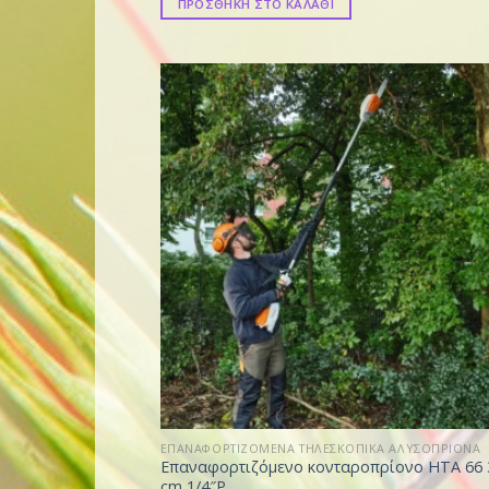
ΠΡΟΣΘΗΚΗ ΣΤΟ ΚΑΛΑΘΙ
ΕΠΑΝΑΦΟΡΤΙΖΟΜΕΝΑ ΤΗΛΕΣΚΟΠΙΚΑ ΑΛΥΣΟΠΡΙΟΝΑ
Επαναφορτιζόμενο κονταροπρίονο HTA 66 
cm 1/4″P