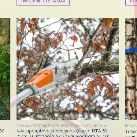
ΠΡΟΣΘΗΚΗ ΣΤΟ ΚΑΛΑΘΙ
ΠΡΟ
ΕΠΑΝΑΦΟΡΤΙΖΟΜΕΝΑ ΤΗΛΕΣΚΟΠΙΚΑ ΑΛΥΣΟΠΡΙΟΝΑ
ΕΠΑΝΑ
30
Κονταροπρίονο επαναφορτιζόμενο HTA 50
Τηλεσ
25cm με μπαταρία AK 20 και φορτιστή AL 101