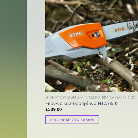
ΕΠΑΝΑΦΟΡΤΙΖΟΜΕΝΑ ΤΗΛΕΣΚΟΠΙΚΑ ΑΛΥΣΟΠΡΙΟΝΑ
Επαν/νο κονταροπρίονο HTA 66-Κ
€
509,00
ΠΡΟΣΘΗΚΗ ΣΤΟ ΚΑΛΑΘΙ