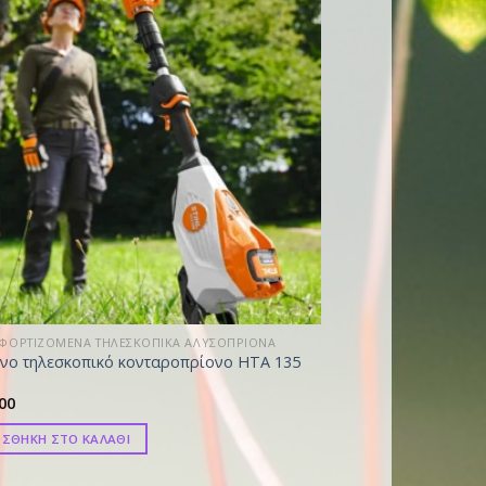
ΦΟΡΤΙΖΟΜΕΝΑ ΤΗΛΕΣΚΟΠΙΚΑ ΑΛΥΣΟΠΡΙΟΝΑ
νο τηλεσκοπικό κονταροπρίονο HTA 135
00
ΣΘΗΚΗ ΣΤΟ ΚΑΛΑΘΙ