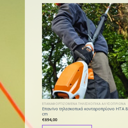
ΕΠΑΝΑΦΟΡΤΙΖΟΜΕΝΑ ΤΗΛΕΣΚΟΠΙΚΑ ΑΛΥΣΟΠΡΙΟΝΑ
Επαν/νο τηλεσκοπικό κονταροπρίονο HTA 8
cm
€
694,00