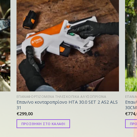
ΕΠΑΝΑΦΟΡΤΙΖΟΜΕΝΑ ΤΗΛΕΣΚΟΠΙΚΑ ΑΛΥΣΟΠΡΙΟΝΑ
ΕΠΑΝΑ
Επαν/νο κονταροπρίονο HTA 30.0 SET 2 AS2 ALS
Επαν/
31
30CM
€
299,00
€
774,
ΠΡΟΣΘΗΚΗ ΣΤΟ ΚΑΛΑΘΙ
ΠΡΟ