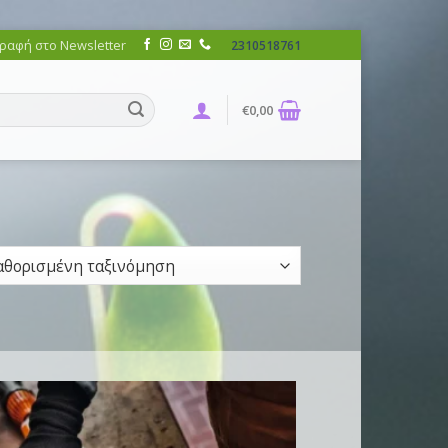
ραφή στο Newsletter
2310518761
€
0,00