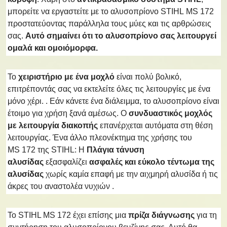
μπορείτε να εργαστείτε με το αλυσοπρίονο STIHL MS 172
προστατεύοντας παράλληλα τους μύες και τις αρθρώσεις
σας.
Αυτό σημαίνει ότι το αλυσοπρίονο σας λειτουργεί
ομαλά και ομοιόμορφα.
Το
χειριστήριο με ένα μοχλό
είναι πολύ βολικό,
επιτρέποντάς σας να εκτελείτε όλες τις λειτουργίες με ένα
μόνο χέρι. . Εάν κάνετε ένα διάλειμμα, το αλυσοπρίονο είναι
έτοιμο για χρήση ξανά αμέσως. Ο
συνδυαστικός μοχλός
με λειτουργία διακοπής
επανέρχεται αυτόματα στη θέση
λειτουργίας. Ένα άλλο πλεονέκτημα της χρήσης του
MS 172 της STIHL: Η
Πλάγια τάνυση
αλυσίδας
εξασφαλίζει
ασφαλές και εύκολο τέντωμα της
αλυσίδας
χωρίς καμία επαφή με την αιχμηρή αλυσίδα ή τις
άκρες του αναστολέα νυχιών .
Το STIHL MS 172 έχει επίσης μια
πρίζα διάγνωσης
για τη