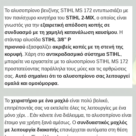
Το αλυσοπρίονο βενζίνης STIHL MS 172 εντυπωσιάζει με
τον πανίσχυρο κινητήρα του
STIHL 2-MIX
, ο οποίος είναι
γνωστός για την
εξαιρετική απόδοση κοπής σε
συνδυασμό με τη χαμηλή κατανάλωση καυσίμου
. Η
στάνταρ αλυσίδα
STIHL 3/8” P
πριονιού
εξασφαλίζει
ακριβείς κοπές με τη στενή της
κορυφή
. Χάρη στο
αντικραδασμικό σύστημα STIHL
,
μπορείτε να εργαστείτε με το αλυσοπρίονο STIHL MS 172
προστατεύοντας παράλληλα τους μύες και τις αρθρώσεις
σας.
Αυτό σημαίνει ότι το αλυσοπρίονο σας λειτουργεί
ομαλά και ομοιόμορφα.
Το
χειριστήριο με ένα μοχλό
είναι πολύ βολικό,
επιτρέποντάς σας να εκτελείτε όλες τις λειτουργίες με ένα
μόνο χέρι. . Εάν κάνετε ένα διάλειμμα, το αλυσοπρίονο είναι
έτοιμο για χρήση ξανά αμέσως. Ο
συνδυαστικός μοχλός
με λειτουργία διακοπής
επανέρχεται αυτόματα στη θέση