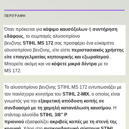
ΠΕΡΙΓΡΑΦΗ
Όταν πρόκειται για
κόψιμο καυσόξυλων
ή
συντήρηση
εδάφους
, το συμπαγές αλυσοπρίονο
βενζίνης
STIHL MS 172
σας προσφέρει ένα εύκαμπτο
αλυσοπρίονο βενζίνης, είτε είστε
περιστασιακός χρήστης
είτε επαγγελματίας κηπουρικής και εξωραϊσμού
.
Μπορείτε ακόμη και να
κόψετε μικρά δέντρα
με το
MS 172.
Το αλυσοπρίονο βενζίνης STIHL MS 172 εντυπωσιάζει με
τον πανίσχυρο κινητήρα του
STIHL 2-MIX
, ο οποίος είναι
γνωστός για την
εξαιρετική απόδοση κοπής σε
συνδυασμό με τη χαμηλή κατανάλωση καυσίμου
. Η
στάνταρ αλυσίδα
STIHL 3/8” P
πριονιού
εξασφαλίζει
ακριβείς κοπές με τη στενή της
κορυφή
. Χάρη στο
αντικραδασμικό σύστημα STIHL
,