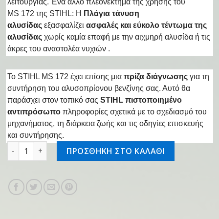
λειτουργίας. Ένα άλλο πλεονέκτημα της χρήσης του
MS 172 της STIHL: Η
Πλάγια τάνυση
αλυσίδας
εξασφαλίζει
ασφαλές και εύκολο τέντωμα της
αλυσίδας
χωρίς καμία επαφή με την αιχμηρή αλυσίδα ή τις
άκρες του αναστολέα νυχιών .
Το STIHL MS 172 έχει επίσης μια
πρίζα διάγνωσης
για τη
συντήρηση του αλυσοπρίονου βενζίνης σας. Αυτό θα
παράσχει στον τοπικό σας
STIHL πιστοποιημένο
αντιπρόσωπο
πληροφορίες σχετικά με το σχεδιασμό του
μηχανήματος, τη διάρκεια ζωής και τις οδηγίες επισκευής
και συντήρησης.
Αλυσοπρίονο βενζινοκίνητο MS 172 35cm ποσότητα
ΠΡΟΣΘΗΚΗ ΣΤΟ ΚΑΛΑΘΙ