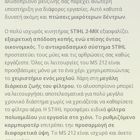
αλυσοπρίονο βενζίνης σας παρέχει ανώτερη
υποστήριξη για διάφορες εργασίες. Αυτό καθιστά
δυνατή ακόμη και
πτώσεις μικρότερων δέντρων
.
Ο πολύ ισχυρός κινητήρας
STIHL 2-MIX
εξασφαλίζει
εξαιρετική απόδοση κοπής, ενώ επίσης όντας
οικονομικό
ς. Το
αντικραδασμικό σύστημα STIHL
προστατεύει τους μύες και τις αρθρώσεις σας καθώς
εργάζεστε. Όλες οι λειτουργίες του MS 212 είναι
προσβάσιμες μόνο με το ένα χέρι χρησιμοποιώντας
το
χειριστήριο ενός μοχλού
. Χάρη στη
μεγάλη
διάρκεια ζωής του φίλτρου
, το αλυσοπρίονο μπορεί
να λειτουργήσει αποτελεσματικά για πολύ μεγάλο
χρονικό διάστημα χωρίς να χρειάζεται να καθαρίσετε
το φίλτρο αέρα. Η STIHL προσφέρει ειδικά
φίλτρα
πολυαμιδίου
για
εργασία στο χιόνι
. Το
ρυθμιζόμενο
καρμπυρατέρ
επιτρέπει την
προσαρμογή σε
διαφορετικά ύψη
. Το MS 212 είναι ισχυρό και άνετο