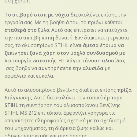
στη χρήση.
Το
στιβαρό στοπ με νύχια
διευκολύνει επίσης την
εργασία σας. Με τη βοήθειά του, το πριόνι κάθεται
σταθερά στο ξύλο
. Αυτό σας επιτρέπει να επιτύχετε
την πιο
ακριβή κοπή
δυνατή. Εάν διακοπεί η εργασία
σας, το αλυσοπρίονο STIHL είναι
άμεσα έτοιμο να
ξεκινήσει ξανά χάρη στον μοχλό συνδυασμού με
λειτουργία διακοπής
. Η
Πλάγια τάνυση αλυσίδας
σας βοηθά να
συντηρήσετε την αλυσίδα
με
ασφάλεια και εύκολα.
Αυτό το αλυσοπρίονο βενζίνης διαθέτει επίσης
πρίζα
διάγνωσης
. Αυτό διευκολύνει τον τοπικό
έμπορο
STIHL
τη συντήρηση του αλυσοπρίονου βενζίνης
STIHL MS 212 επί τόπου. Εμφανίζει γρήγορα τις
απαραίτητες πληροφορίες σχετικά με το σχεδιασμό
του μηχανήματος, τη διάρκεια ζωής καθώς και
οδηγίες επισκευής και συντήρησης.