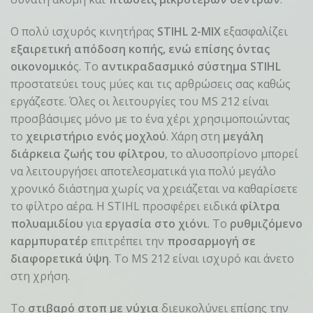
Ο πολύ ισχυρός κινητήρας
STIHL 2-MIX
εξασφαλίζει
εξαιρετική απόδοση κοπής, ενώ επίσης όντας
οικονομικό
ς. Το
αντικραδασμικό σύστημα STIHL
προστατεύει τους μύες και τις αρθρώσεις σας καθώς
εργάζεστε. Όλες οι λειτουργίες του MS 212 είναι
προσβάσιμες μόνο με το ένα χέρι χρησιμοποιώντας
το
χειριστήριο ενός μοχλού
. Χάρη στη
μεγάλη
διάρκεια ζωής του φίλτρου
, το αλυσοπρίονο μπορεί
να λειτουργήσει αποτελεσματικά για πολύ μεγάλο
χρονικό διάστημα χωρίς να χρειάζεται να καθαρίσετε
το φίλτρο αέρα. Η STIHL προσφέρει ειδικά
φίλτρα
πολυαμιδίου
για
εργασία στο χιόνι
. Το
ρυθμιζόμενο
καρμπυρατέρ
επιτρέπει την
προσαρμογή σε
διαφορετικά ύψη
. Το MS 212 είναι ισχυρό και άνετο
στη χρήση.
Το
στιβαρό στοπ με νύχια
διευκολύνει επίσης την