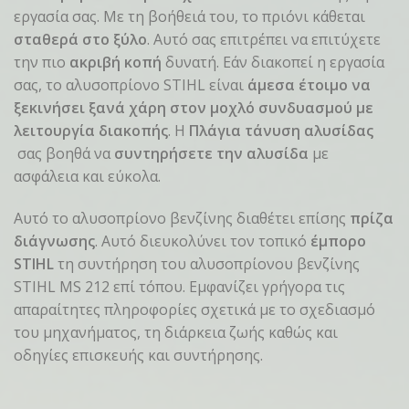
εργασία σας. Με τη βοήθειά του, το πριόνι κάθεται
σταθερά στο ξύλο
. Αυτό σας επιτρέπει να επιτύχετε
την πιο
ακριβή κοπή
δυνατή. Εάν διακοπεί η εργασία
σας, το αλυσοπρίονο STIHL είναι
άμεσα έτοιμο να
ξεκινήσει ξανά χάρη στον μοχλό συνδυασμού με
λειτουργία διακοπής
. Η
Πλάγια τάνυση αλυσίδας
σας βοηθά να
συντηρήσετε την αλυσίδα
με
ασφάλεια και εύκολα.
Αυτό το αλυσοπρίονο βενζίνης διαθέτει επίσης
πρίζα
διάγνωσης
. Αυτό διευκολύνει τον τοπικό
έμπορο
STIHL
τη συντήρηση του αλυσοπρίονου βενζίνης
STIHL MS 212 επί τόπου. Εμφανίζει γρήγορα τις
απαραίτητες πληροφορίες σχετικά με το σχεδιασμό
του μηχανήματος, τη διάρκεια ζωής καθώς και
οδηγίες επισκευής και συντήρησης.