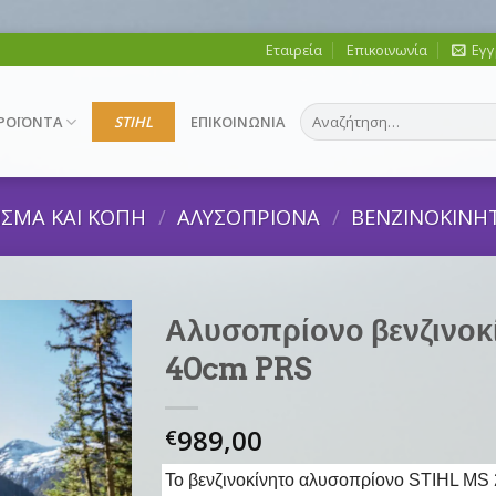
Εταιρεία
Επικοινωνία
Εγγ
Αναζήτηση
ΡΟΪΟΝΤΑ
STIHL
ΕΠΙΚΟΙΝΩΝΙΑ
για:
ΙΣΜΑ ΚΑΙ ΚΟΠΗ
/
ΑΛΥΣΟΠΡΙΟΝΑ
/
ΒΕΝΖΙΝΟΚΙΝΗ
Αλυσοπρίονο βενζινοκ
40cm PRS
989,00
€
Το βενζινοκίνητο αλυσοπρίονο STIHL MS 2