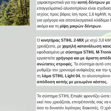
χαρακτηριστικά για την
κοπή δέντρων με 
επαγγελματικό αλυσοπρίονο είναι σχεδια
ισχύος προς βάρος ίση προς 1,6 kg/kW, 
για γρήγορο και αποτελεσματικό κλάδεμα 
ακόμα και τη
ρίψη μικρών δέντρων
.
Ο
κινητήρας STIHL 2-MIX
με ισχύ 3,0 kW
χρειάζεστε, με
χαμηλή κατανάλωση καυ
εφοδιασμένο με
σύστημα STIHL M-Troni
εργαστείτε
γρήγορα και με άριστη απόδ
ανώτατες στροφές
. Το σύστημα αυτό υπο
ρυθμίζει τον χρονισμό ανάφλεξης και την
τη
λάμα STIHL Light 04
, το αλυσοπρίονο
απόδοση κοπής με μειωμένο κόστος
.
Το σύστημα STIHL Ematic φροντίζει ώστε 
εκεί που χρειάζεται, επιτρέποντάς σας να 
όσο το δυνατόν λιγότερες διακοπές. Ο χρό