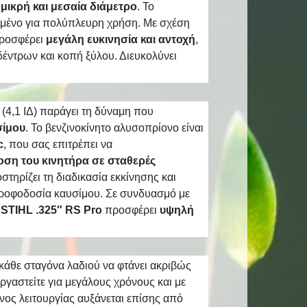
μικρή και μεσαία διάμετρο
. Το
σμένο για πολύπλευρη χρήση. Με σχέση
προσφέρει
μεγάλη ευκινησία και αντοχή
,
δέντρων και κοπή ξύλου. Διευκολύνει
 (4,1 ΙΔ) παράγει τη δύναμη που
σίμου
. Το βενζινοκίνητο αλυσοπρίονο είναι
c
, που σας επιτρέπει να
οση του κινητήρα σε σταθερές
στηρίζει τη διαδικασία εκκίνησης και
 τροφοδοσία καυσίμου. Σε συνδυασμό με
STIHL .325″ RS Pro
προσφέρει
υψηλή
κάθε σταγόνα λαδιού να φτάνει ακριβώς
εργαστείτε για μεγάλους χρόνους και με
νος λειτουργίας αυξάνεται επίσης από