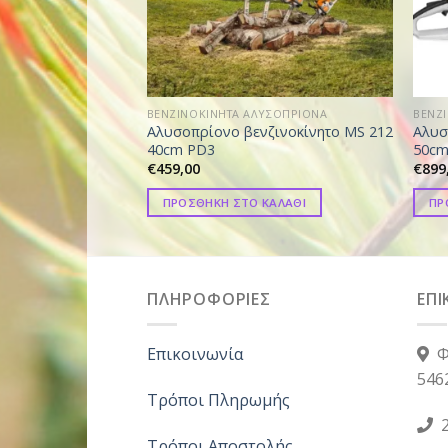
ΒΕΝΖΙΝΟΚΙΝΗΤΑ ΑΛΥΣΟΠΡΙΟΝΑ
ΒΕΝΖ
Αλυσοπρίονο βενζινοκίνητο MS 212
Αλυσ
40cm PD3
50c
€
459,00
€
899
ΠΡΟΣΘΗΚΗ ΣΤΟ ΚΑΛΑΘΙ
ΠΡ
ΠΛΗΡΟΦΟΡΙΕΣ
ΕΠΙ
Επικοινωνία
Φ
546
Τρόποι Πληρωμής
2
Τρόποι Αποστολής