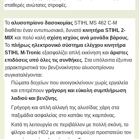
σταθερές ανώτατες στροφές.
Το
αλυσοπρίονο δασοκομίας
STIHL MS 462 C-M
διαθέτει έναν εντυπωσιακό, δυνατό
κινητήρα STIHL 2-
MIX
και πολύ καλή
σχέση ισχύος ανά μονάδα βάρους
.
Το
πλήρως ηλεκτρονικό
σύστημα ελέγχου κινητήρα
STIHL M-Tronic
εξασφαλίζει απλή εκκίνηση και
άριστες
επιδόσεις υπό όλες τις συνθήκες
. Στα υπόλοιπα έξυπνα
χαρακτηριστικά του βενζινοκίνητου αλυσοπρίονου
συγκαταλέγονται:
Πώματα δοχείων που ανοιγοκλείνουν χωρίς εργαλεία
και επιτρέπουν
γρήγορη και εύκολη συμπλήρωση
λαδιού και βενζίνης
.
Γρήγορη και απλή αλλαγή της αλυσίδας χάρη στα
παξιμάδια ασφαλείας στο καπάκι της καμπάνας.
Κατά τη λειτουργία σε περιβάλλον με πολλή σκόνη, το
φίλτρο αέρα HD2 με ακτινική τσιμούχα προστατεύει τον