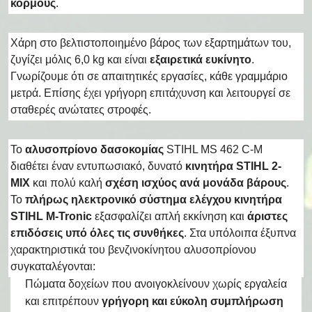
κορμούς
.
Χάρη στο βελτιστοποιημένο βάρος των εξαρτημάτων του,
ζυγίζει μόλις 6,0 kg και είναι
εξαιρετικά ευκίνητο
.
Γνωρίζουμε ότι σε απαιτητικές εργασίες, κάθε γραμμάριο
μετρά. Επίσης έχει γρήγορη επιτάχυνση και λειτουργεί σε
σταθερές ανώτατες στροφές.
Το
αλυσοπρίονο δασοκομίας
STIHL MS 462 C-M
διαθέτει έναν εντυπωσιακό, δυνατό
κινητήρα STIHL 2-
MIX
και πολύ καλή
σχέση ισχύος ανά μονάδα βάρους
.
Το
πλήρως ηλεκτρονικό
σύστημα ελέγχου κινητήρα
STIHL M-Tronic
εξασφαλίζει απλή εκκίνηση και
άριστες
επιδόσεις υπό όλες τις συνθήκες
. Στα υπόλοιπα έξυπνα
χαρακτηριστικά του βενζινοκίνητου αλυσοπρίονου
συγκαταλέγονται:
Πώματα δοχείων που ανοιγοκλείνουν χωρίς εργαλεία
και επιτρέπουν
γρήγορη και εύκολη συμπλήρωση