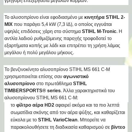
γρήγορη επεξεργασία μεγάλων κορμών.
Το αλυσοπρίονο είναι εφοδιασμένο με
κινητήρα STIHL 2-
MIX
που παράγει 5,4 kW (7,3 ΙΔ), ο οποίος εγγυάται
υψηλές επιδόσεις χάρη στο σύστημα
STIHL M-Tronic
. Η
αντλία λαδιού ρυθμιζόμενης παροχής τροφοδοτεί το
εξαρτήματα κοπής με λάδι και επιτρέπει τη χρήση λάμας
μεγάλου ή πολύ μεγάλου μήκους.
Το βενζινοκίνητο αλυσοπρίονο STIHL MS 661 C-M
χρησιμοποιείται επίσης σαν
αγωνιστικό
αλυσοπρίονο
στο πρωτάθλημα
STIHL
TIMBERSPORTS® series
. Άλλα χαρακτηριστικά του
αλυσοπρίονου STIHL MS 661 C-M:
το
φίλτρο αέρα HD2
αφαιρεί ακόμα και τα πιο λεπτά
σωματίδια σκόνης από τον αέρα ψύξης, και καθαρίζεται
εύκολα με το
STIHL VarioClean
. Μπορείτε να
παρακολουθήσετε τη διαδικασία καθαρισμού σε
βίντεο