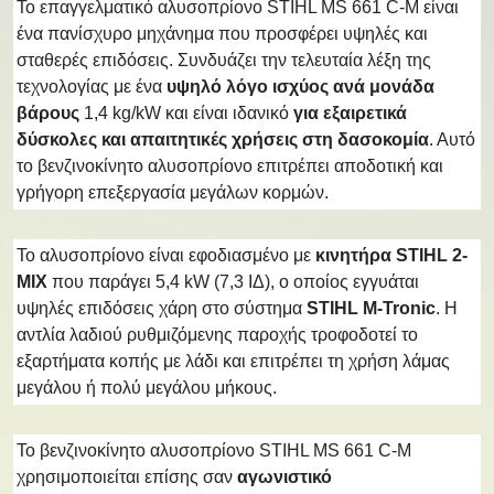
Το επαγγελματικό αλυσοπρίονο STIHL MS 661 C-M είναι
ένα πανίσχυρο μηχάνημα που προσφέρει υψηλές και
σταθερές επιδόσεις. Συνδυάζει την τελευταία λέξη της
τεχνολογίας με ένα
υψηλό λόγο ισχύος ανά μονάδα
βάρους
1,4 kg/kW και είναι ιδανικό
για εξαιρετικά
δύσκολες και απαιτητικές χρήσεις στη δασοκομία
. Αυτό
το βενζινοκίνητο αλυσοπρίονο επιτρέπει αποδοτική και
γρήγορη επεξεργασία μεγάλων κορμών.
Το αλυσοπρίονο είναι εφοδιασμένο με
κινητήρα STIHL 2-
MIX
που παράγει 5,4 kW (7,3 ΙΔ), ο οποίος εγγυάται
υψηλές επιδόσεις χάρη στο σύστημα
STIHL M-Tronic
. Η
αντλία λαδιού ρυθμιζόμενης παροχής τροφοδοτεί το
εξαρτήματα κοπής με λάδι και επιτρέπει τη χρήση λάμας
μεγάλου ή πολύ μεγάλου μήκους.
Το βενζινοκίνητο αλυσοπρίονο STIHL MS 661 C-M
χρησιμοποιείται επίσης σαν
αγωνιστικό