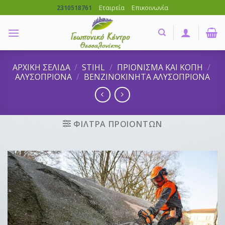
Skip
Εταιρεία
Επικοινωνία
2310518761
to
content
ΑΡΧΙΚΗ ΣΕΛΙΔΑ
/
STIHL
/
ΠΡΙΟΝΙΣΜΑ ΚΑΙ ΚΟΠΗ
/
ΑΛΥΣΟΠΡΙΟΝΑ
/
ΒΕΝΖΙΝΟΚΙΝΗΤΑ ΑΛΥΣΟΠΡΙΟΝΑ
ΦΙΛΤΡΑ ΠΡΟΙΟΝΤΩΝ