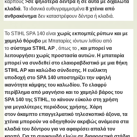
καρπούς
>σε ψηλότερα δέντρα ή σε αυτά με διχαλωτά
κλαδιά
. Τα ιδανικά ευθυγραμμισμένα
8 χτένια από
ανθρακόνημα
δεν καταστρέφουν δέντρα ή κλαδιά.
Το STIHL SPA 140 είναι
χωρίς εκπομπές ρύπων και με
χαμηλό θόρυβο
με Μπαταρίες ιόντων λιθίου από
το
σύστημα STIHL AP
, όπως το
, και μπορεί να
λειτουργήσει χωρίς προστασία αυτιών. Η μπαταρία
μπορεί να συνδεθεί στο ελαιοραβδιστικό με μια
θήκη
STIHL AP και καλώδιο σύνδεσης
. Η
ευέλικτη
υποδοχή
στο SPA 140 υποστηρίζει
την υψηλή
ικανότητα κάμψης του καλωδίου.
Το ελαφρύ
περίβλημα από μαγνήσιο και το
χαμηλό βάρος
του
SPA 140 της STIHL, το κάνουν εύκολο στη χρήση
για
μεγαλύτερες περιόδους χρήσης
. Χάρη
στον
άκαμπτο επαγγελματικό τηλεσκοπικό άξονα
, τα
χτένια μπορούν να οδηγηθούν
ακριβώς ανάμεσα στα
κλαδιά
του δέντρου για να αφαιρέσει απαλά τον
καρπό. Για τη συγκομιδή ελιών σε διαφορετικά στάδια