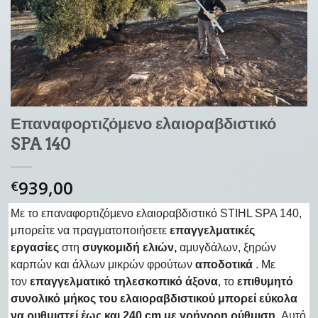
Επαναφορτιζόμενο ελαιοραβδιστικό
SPA 140
939,00
€
Με το επαναφορτιζόμενο ελαιοραβδιστικό STIHL SPA 140,
μπορείτε να πραγματοποιήσετε
επαγγελματικές
εργασίες
στη
συγκομιδή ελιών,
αμυγδάλων, ξηρών
καρπών και άλλων μικρών φρούτων
αποδοτικά
. Με
τον
επαγγελματικό τηλεσκοπικό άξονα
, το
επιθυμητό
συνολικό μήκος του ελαιοραβδιστικού μπορεί εύκολα
να ρυθμιστεί έως και 240 cm με γρήγορη ρύθμιση.
Αυτό