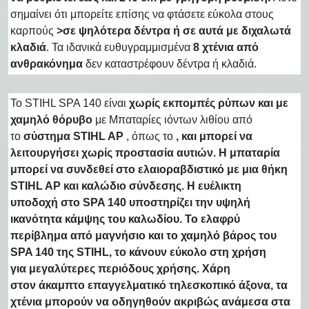
σημαίνει ότι μπορείτε επίσης να φτάσετε εύκολα στους
καρπούς
>σε ψηλότερα δέντρα ή σε αυτά με διχαλωτά
κλαδιά
. Τα ιδανικά ευθυγραμμισμένα
8 χτένια από
ανθρακόνημα
δεν καταστρέφουν δέντρα ή κλαδιά.
Το STIHL SPA 140 είναι
χωρίς εκπομπές ρύπων και με
χαμηλό θόρυβο
με Μπαταρίες ιόντων λιθίου από
το
σύστημα STIHL AP
, όπως το
, και μπορεί να
λειτουργήσει χωρίς προστασία αυτιών. Η μπαταρία
μπορεί να συνδεθεί στο ελαιοραβδιστικό με μια
θήκη
STIHL AP και καλώδιο σύνδεσης
. Η
ευέλικτη
υποδοχή
στο SPA 140 υποστηρίζει
την υψηλή
ικανότητα κάμψης του καλωδίου.
Το ελαφρύ
περίβλημα από μαγνήσιο και το
χαμηλό βάρος
του
SPA 140 της STIHL, το κάνουν εύκολο στη χρήση
για
μεγαλύτερες περιόδους χρήσης
. Χάρη
στον
άκαμπτο επαγγελματικό τηλεσκοπικό άξονα
, τα
χτένια μπορούν να οδηγηθούν
ακριβώς ανάμεσα στα