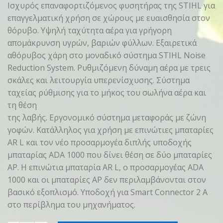
Ισχυρός επαναφορτιζόμενος φυσητήρας της STIHL για
επαγγελματική χρήση σε χώρους με ευαισθησία στον
θόρυβο. Υψηλή ταχύτητα αέρα για γρήγορη
απομάκρυνση υγρών, βαριών φύλλων. Εξαιρετικά
αθόρυβος χάρη στο μοναδικό σύστημα STIHL Noise
Reduction System. Ρυθμιζόμενη δύναμη αέρα με τρεις
σκάλες και λειτουργία υπερενίσχυσης. Σύστημα
ταχείας ρύθμισης για το μήκος του σωλήνα αέρα και
τη θέση
της λαβής. Εργονομικό σύστημα μεταφοράς με ζώνη
γοφών. Κατάλληλος για χρήση με επινώτιες μπαταρίες
AR L και τον νέο προσαρμογέα διπλής υποδοχής
μπαταρίας ADA 1000 που δίνει θέση σε δύο μπαταρίες
AP. Η επινώτια μπαταρία AR L, ο προσαρμογέας ADA
1000 και οι μπαταρίες AP δεν περιλαμβάνονται στον
βασικό εξοπλισμό. Υποδοχή για Smart Connector 2 A
στο περίβλημα του μηχανήματος.