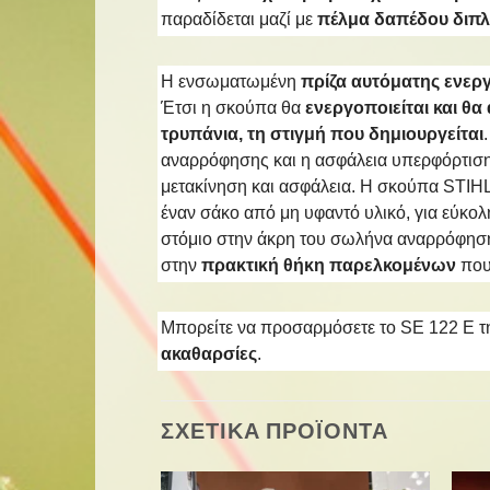
παραδίδεται μαζί με
πέλμα δαπέδου διπλ
Η ενσωματωμένη
πρίζα αυτόματης ενερ
Έτσι η σκούπα θα
ενεργοποιείται και θ
τρυπάνια, τη στιγμή που δημιουργείται
αναρρόφησης και η ασφάλεια υπερφόρτιση
μετακίνηση και ασφάλεια. Η σκούπα STIHL
έναν σάκο από μη υφαντό υλικό, για εύκο
στόμιο στην άκρη του σωλήνα αναρρόφησης
στην
πρακτική θήκη παρελκομένων
που
Μπορείτε να προσαρμόσετε το SE 122 E τη
ακαθαρσίες
.
ΣΧΕΤΙΚΑ ΠΡΟΪΟΝΤΑ