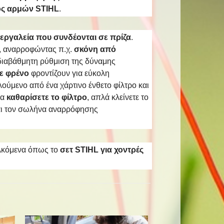
ος αρμών STIHL
.
 εργαλεία που συνδέονται σε πρίζα
.
, αναρροφώντας π.χ.
σκόνη από
διαβάθμητη ρύθμιση της δύναμης
με φρένο
φροντίζουν για εύκολη
ούμενο από ένα χάρτινο ένθετο φίλτρο και
να
καθαρίσετε το φίλτρο
, απλά κλείνετε το
και τον σωλήνα αναρρόφησης
ελκόμενα όπως το
σετ STIHL για χοντρές