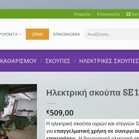
Εταιρεία
Επικοινωνία
Εγγ
Αναζήτηση
ΡΟΪΟΝΤΑ
STIHL
ΕΠΙΚΟΙΝΩΝΙΑ
για:
Σ ΚΑΘΑΡΙΣΜΟΥ
/
ΣΚΟΥΠΕΣ
/
ΗΛΕΚΤΡΙΚΕΣ ΣΚΟΥΠΕ
Ηλεκτρική σκούπα SE 1
509,00
€
Η ηλεκτρική σκούπα υγρών και στεγνών ST
για
επαγγελματική χρήση σε συνεργεία, 
επιχειρήσεις
. Η βιομηχανική ηλεκτρική σ