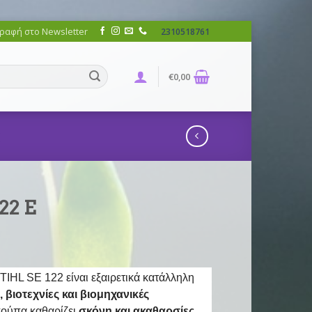
ραφή στο Newsletter
2310518761
€
0,00
Σ
22 E
IHL SE 122 είναι εξαιρετικά κατάλληλη
βιοτεχνίες και βιομηχανικές
κούπα καθαρίζει
σκόνη και ακαθαρσίες,