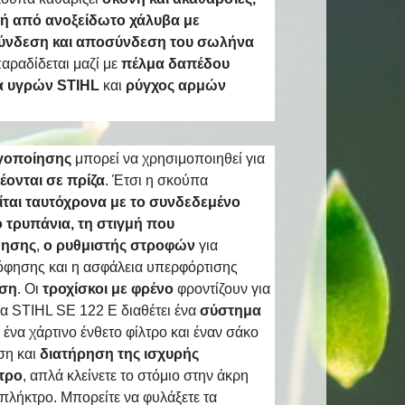
ή από ανοξείδωτο χάλυβα με
ύνδεση και αποσύνδεση του
σωλήνα
αραδίδεται μαζί με
πέλμα δαπέδου
α υγρών STIHL
και
ρύγχος αρμών
ργοποίησης
μπορεί να χρησιμοποιηθεί για
έονται σε πρίζα
. Έτσι η σκούπα
ίται ταυτόχρονα με το συνδεδεμένο
 τρυπάνια, τη στιγμή που
νησης
,
ο ρυθμιστής στροφών
για
όφησης και η ασφάλεια υπερφόρτισης
ήση
. Οι
τροχίσκοι με φρένο
φροντίζουν για
α STIHL SE 122 E διαθέτει ένα
σύστημα
ένα χάρτινο ένθετο φίλτρο και έναν σάκο
ση και
διατήρηση της ισχυρής
λτρο
, απλά κλείνετε το στόμιο στην άκρη
πλήκτρο. Μπορείτε να φυλάξετε τα