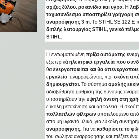
σχίζες ξύλου, ροκανίδια και υγρά
. Η
λαβ
ταχυσύνδεσμο
υποστηρίζει γρήγορη σ
αναρρόφησης 3 m
. Το STIHL SE 122 E π
διπλής λειτουργίας STIHL
,
γενικό πέλμ
STIHL
.
Η ενσωματωμένη
πρίζα αυτόματης ενε
εξωτερικά
ηλεκτρικά εργαλεία που συνδ
θα
ενεργοποιείται και θα απενεργοποιε
εργαλείο
, αναρροφώντας π.χ.
σκόνη από
δημιουργείται
. Το σύστημα
ομαλής εκκί
αδιαβάθμητη ρύθμιση της δύναμης αναρρ
υποστηρίζουν την
υψηλή άνεση στη χρ
εύκολη μετακίνηση και ασφάλεια. Η σκούπ
πολλαπλών φίλτρων
αποτελούμενο από 
από μη υφαντό υλικό, για εύκολη συντήρη
αναρρόφησης
. Για να
καθαρίσετε το φί
του σωλήνα αναρρόφησης και πιέζετε ένα 