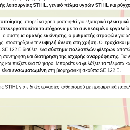
ής λειτουργίας STIHL
,
γενικό πέλμα υγρών STIHL
και
ρύγχ
γοποίησης
μπορεί να χρησιμοποιηθεί για εξωτερικά
ηλεκτρικά
α απενεργοποιείται ταυτόχρονα με το συνδεδεμένο εργαλείο
. Το σύστημα
ομαλής εκκίνησης
,
ο ρυθμιστής στροφών
για α
ς υποστηρίζουν την
υψηλή άνεση στη χρήση
. Οι
τροχίσκοι 
 SE 122 E διαθέτει ένα
σύστημα πολλαπλών φίλτρων
αποτελ
λη συντήρηση και
διατήρηση της ισχυρής αναρρόφησης
. Για 
 και πιέζετε ένα πλήκτρο. Μπορείτε να φυλάξετε τα πέλματα 
 είναι
ενσωματωμένη
στη βιομηχανική σκούπα SE 122 E.
ς STIHL για ειδικές εργασίες καθαρισμού με προαιρετικά παρ