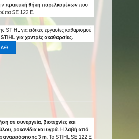
ην
πρακτική θήκη παρελκομένων
που
κούπα SE 122 E.
ς STIHL για ειδικές εργασίες καθαρισμού
 STIHL για χοντρές ακαθαρσίες
.
ΑΘΙ
ση σε συνεργεία, βιοτεχνίες και
ύλου, ροκανίδια και υγρά
. Η
λαβή από
 αναρρόφησης 3 m
. Το STIHL SE 122 E