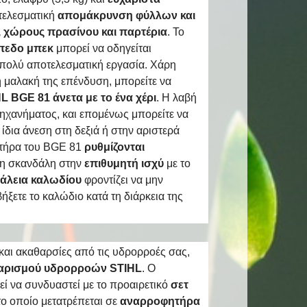
τελεσματική
απομάκρυνση φύλλων και
 χώρους πρασίνου και παρτέρια
. Το
πεδο μπεκ
μπορεί να οδηγείται
 πολύ αποτελεσματική εργασία. Χάρη
η μαλακή της επένδυση, μπορείτε να
 BGE 81 άνετα με το ένα χέρι
. Η λαβή
μηχανήματος, και επομένως μπορείτε να
ίδια άνεση στη δεξιά ή στην αριστερά
ητήρα του BGE 81
ρυθμίζονται
τη σκανδάλη στην
επιθυμητή ισχύ
με το
άλεια καλωδίου
φροντίζει να μην
ήξετε το καλώδιο κατά τη διάρκεια της
και ακαθαρσίες από τις υδρορροές σας,
θαρισμού υδρορροών STIHL
. Ο
 να συνδυαστεί με το προαιρετικό
σετ
 το οποίο μετατρέπεται σε
αναρροφητήρα