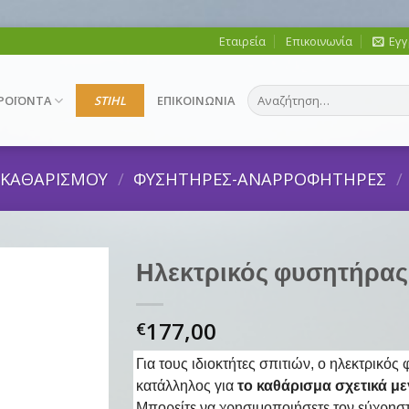
Εταιρεία
Επικοινωνία
Εγγ
Αναζήτηση
ΡΟΪΟΝΤΑ
STIHL
ΕΠΙΚΟΙΝΩΝΙΑ
για:
Σ ΚΑΘΑΡΙΣΜΟΥ
/
ΦΥΣΗΤΗΡΕΣ-ΑΝΑΡΡΟΦΗΤΗΡΕΣ
/
Ηλεκτρικός φυσητήρας
177,00
€
Για τους ιδιοκτήτες σπιτιών, ο ηλεκτρικό
κατάλληλος για
το καθάρισμα σχετικά μ
Μπορείτε να χρησιμοποιήσετε τον εύχρηστο