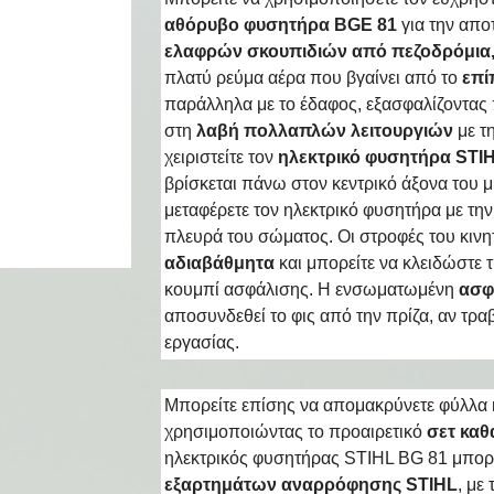
αθόρυβο φυσητήρα BGE 81
για την απο
ελαφρών σκουπιδιών από πεζοδρόμια,
πλατύ ρεύμα αέρα που βγαίνει από το
επί
παράλληλα με το έδαφος, εξασφαλίζοντας
στη
λαβή πολλαπλών λειτουργιών
με τ
χειριστείτε τον
ηλεκτρικό φυσητήρα STIHL
βρίσκεται πάνω στον κεντρικό άξονα του 
μεταφέρετε τον ηλεκτρικό φυσητήρα με την 
πλευρά του σώματος. Οι στροφές του κιν
αδιαβάθμητα
και μπορείτε να κλειδώστε 
κουμπί ασφάλισης. Η ενσωματωμένη
ασφ
αποσυνδεθεί το φις από την πρίζα, αν τραβ
εργασίας.
Μπορείτε επίσης να απομακρύνετε φύλλα 
χρησιμοποιώντας το προαιρετικό
σετ κα
ηλεκτρικός φυσητήρας STIHL BG 81 μπορεί
εξαρτημάτων αναρρόφησης STIHL
, με