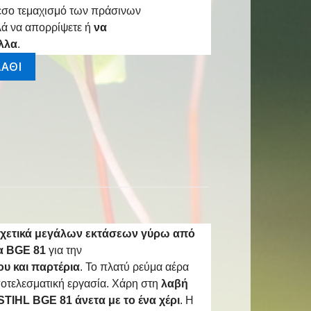
εσο τεμαχισμό των πράσινων
λά να απορρίψετε ή
να
λλα
.
α
ΑΘΙ
σχετικά μεγάλων εκτάσεων γύρω από
α BGE 81
για την
υ και παρτέρια
. Το πλατύ ρεύμα αέρα
ποτελεσματική εργασία. Χάρη στη
λαβή
TIHL BGE 81 άνετα με το ένα χέρι
. Η