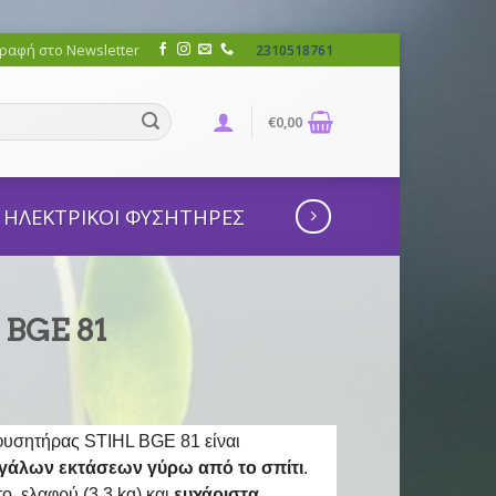
ραφή στο Newsletter
2310518761
€
0,00
ΗΛΕΚΤΡΙΚΟΙ ΦΥΣΗΤΗΡΕΣ
 BGE 81
ς φυσητήρας STIHL BGE 81 είναι
εγάλων εκτάσεων γύρω από το σπίτι
.
, ελαφρύ (3,3 kg) και
ευχάριστα