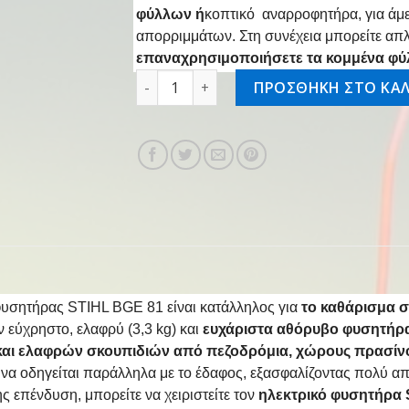
φύλλων ή
κοπτικό αναρροφητήρα, για άμ
απορριμμάτων. Στη συνέχεια μπορείτε απ
επαναχρησιμοποιήσετε τα κομμένα φύ
Ηλεκτρικός φυσητήρας BGE 81 ποσότητ
ΠΡΟΣΘΗΚΗ ΣΤΟ ΚΑΛ
ς φυσητήρας STIHL BGE 81 είναι κατάλληλος για
το καθάρισμα 
 εύχρηστο, ελαφρύ (3,3 kg) και
ευχάριστα αθόρυβο φυσητήρ
ι ελαφρών σκουπιδιών από πεζοδρόμια, χώρους πρασίνο
 να οδηγείται παράλληλα με το έδαφος, εξασφαλίζοντας πολύ α
ης επένδυση, μπορείτε να χειριστείτε τον
ηλεκτρικό φυσητήρα S