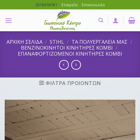
Skip
Εταιρεία
Επικοινωνία
2310518761
to
content
ΑΡΧΙΚΗ ΣΕΛΙΔΑ
/
STIHL
/
ΤΑ ΠΟΛΥΕΡΓΑΛΕΙΑ ΜΑΣ
/
ΒΕΝΖΙΝΟΚΙΝΗΤΟΙ ΚΙΝΗΤΗΡΕΣ KOMBI
/
ΕΠΑΝΑΦΟΡΤΙΖΟΜΕΝΟΙ ΚΙΝΗΤΗΡΕΣ ΚOMBI
ΦΙΛΤΡΑ ΠΡΟΙΟΝΤΩΝ