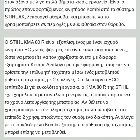
στον άξονα με λίγα απλά βήματα χωρίς εργαλεία. Είναι ο
πρώτος επαναφορτιζόμενος κινητήρας Kombi από το σύστημα
STIHL AK, λειτουργεί αθόρυβα, και μπορείτε να το
χρησιμοποιήσετε σε περιοχές με ευαισθησία στον θόρυβο.
O STIHL KMA 80 R είναι εξοπλισμένος με έναν ισχυρό
κινητήρα EC χωρίς ψήκτρες και είναι καλά ισορροπημένος,
ώστε να μπορείτε να τον χειρίζεστε άνετα με διάφορα
εξαρτήματα Kombi. Ανάλογα με την εφαρμογή, μπορείτε να
ορίσετε την επιθυμητή ταχύτητα μέσω ενός μεταβλητού
ρυθμιστή ταχύτητας με 2 επιλογές. Στη λειτουργία ECO
(επίπεδο 1) για ευκολότερη εργασία, ο KMA 80 R της STIHL
έχει χαμηλότερη κατανάλωση ενέργειας, η οποία παρατείνει
το χρόνο λειτουργίας της μπαταρίας. Αν θέλετε να
χρησιμοποιήσετε την πλήρη ταχύτητα, απλά μεταβείτε στο
επίπεδο 2 χρησιμοποιώντας τον συρόμενο διακόπτη. Ανάλογα
με το συνδεδεμένο Kombi εξάρτημα, η ρύθμιση της ταχύτητας
μπορεί επίσης να μεταβληθεί.