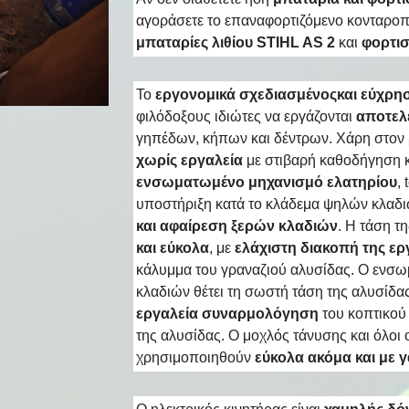
αγοράσετε το επαναφορτιζόμενο κονταρο
μπαταρίες λιθίου
STIHL AS 2
και
φορτισ
To
εργονομικά σχεδιασμένοςκαι εύχρη
φιλόδοξους ιδιώτες να εργάζονται
αποτελε
γηπέδων, κήπων και δέντρων. Χάρη στον
χωρίς εργαλεία
με στιβαρή καθοδήγηση κ
ενσωματωμένο μηχανισμό ελατηρίου
,
υποστήριξη κατά το κλάδεμα ψηλών κλαδι
και αφαίρεση ξερών κλαδιών
. Η τάση τ
και εύκολα
, με
ελάχιστη διακοπή της ερ
κάλυμμα του γραναζιού αλυσίδας. Ο ενσω
κλαδιών θέτει τη σωστή τάση της αλυσίδας
εργαλεία συναρμολόγηση
του κοπτικού
της αλυσίδας. Ο μοχλός τάνυσης και όλοι 
χρησιμοποιηθούν
εύκολα ακόμα και με γ