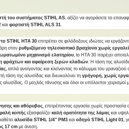
στή του
συστήματος STIHL AS
, αξίζει να αγοράσετε το επαν
2
και
φορτιστή STIHL ALS 31
.
στο STIHL HTA 30
επιτρέπει σε φιλόδοξους ιδιώτες να εργάζοντ
άρη στον
ρυθμιζόμενο τηλεσκοπικό βραχίονα χωρίς εργαλε
σωματωμένο μηχανισμό ελατηρίου
, tο HTA 30 παρέχει αποτε
 φράχτων και αφαίρεση ξερών κλαδιών
. Η τάση της αλυσίδ
ίας
, απλά ανοίγοντας και κλείνοντας το κάλυμμα του γραναζιο
τή τάση της αλυσίδας και διευκολύνει τη
γρήγορη, χωρίς εργ
ς αλυσίδας. Ο μοχλός τάνυσης και όλοι οι υπόλοιποι χειρισμο
νησης και αθόρυβος
, επιτρέποντας εργασία χωρίς προστασία α
εφαλή κοπής
εξασφαλίζει
καλή ορατότητα της λάμας
και υψηλ
ιαθέτει
αλυσίδα STIHL 1/4″ PM3
και
οδηγό STIHL Light 01
, 
ως 17 cm
με άνεση.