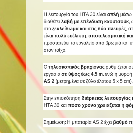
Η λειτουργία του HTA 30 είναι
απλή
μέσω 
διαθέτει
λαβή με επένδυση καουτσούκ
,
στο
ξεκλείδωμα και στις δύο πλευρές
, σ
είναι
πολύ ευέλικτη, αποτελεσματική κα
προστατεύει το εργαλείο από βρωμιά και υ
στον τοίχο.
Ο
τηλεσκοπικός βραχίονας
ρυθμίζεται σ
εργασία
σε ύψος έως 4,5 m
, ενώ η μορφή
AS 2
(μετρημένα σε ξύλο έλατου 5 x 5 cm)
Στην επισκόπηση
διάρκειας λειτουργία
HTA 30 και
πόσο χρόνο χρειάζεται η φό
Σημείωση: Η μπαταρία AS 2 έχει
βαθμό π