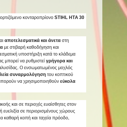
αφορτιζόμενο κονταροπρίονο
STIHL HTA 30
αι
αποτελεσματικά και άνετα
στη
ία
με στιβαρή καθοδήγηση και
λεσματική υποστήριξη κατά το κλάδεμα
ας μπορεί να ρυθμιστεί
γρήγορα και
ύ αλυσίδας. Ο ενσωματωμένος μοχλός
αλεία συναρμολόγηση
του κοπτικού
ί μπορούν να χρησιμοποιηθούν
εύκολα
κοής και σε περιοχές ευαίσθητες στον
ή ευελιξία σε περιορισμένους χώρους
για καθαρή κοπή και ταχεία πρόοδο,