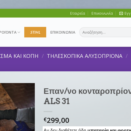
Εταιρεία
Επικοινωνία
Εγγ
Αναζήτηση
ΡΟΪΟΝΤΑ
STIHL
ΕΠΙΚΟΙΝΩΝΙΑ
για:
ΙΣΜΑ ΚΑΙ ΚΟΠΗ
/
ΤΗΛΕΣΚΟΠΙΚΑ ΑΛΥΣΟΠΡΙΟΝΑ
/
Επαν/νο κονταροπρίον
ALS 31
299,00
€
Αν δεν διαθέτετε ήδη
μπαταρία και φορτι