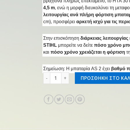
βραχίονα πλήρως επεκταμένο, το HTA 30 ε
4,5 m
, ενώ η μορφή διευκολύνει τη μεταφ
λειτουργίας ανά πλήρη φόρτιση μπατα
cm), προσφέρει
αρκετή ισχύ για τις πε
Στην επισκόπηση
διάρκειας λειτουργία
STIHL
μπορείτε να δείτε
πόσο χρόνο μπο
και
πόσο χρόνο χρειάζεται η φόρτιση
τ
Σημείωση: Η μπαταρία AS 2 έχει
βαθμό π
Επαν/νο κονταροπρίονο HTA 30.0 SET 2 
ΠΡΟΣΘΗΚΗ ΣΤΟ ΚΑΛ