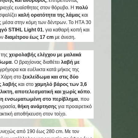
νησης και αθόρυβος
, επιτρέποντας
ριοχές ευαίσθητες στον θόρυβο. Η
πολύ
σφαλίζει
καλή ορατότητα της λάμας
και
ς μέσα στην κόμη των δέντρων. To HTA 30
γό STIHL Light 01
, για καθαρή κοπή και
ών
διαμέτρου έως 17 cm
με άνεση.
 της
χειρολαβής ελέγχου με μαλακά
ίδωμα
. Ο βραχίονας διαθέτει
λαβή με
 γρήγορα και ευέλικτα κατά μήκος της
. Χάρη στο
ξεκλείδωμα και στις δύο
ς λαβής
και στο
χαμηλό βάρος των 3,6
λικτη, αποτελεσματική και χωρίς κόπο
.
ση ενσωματωμένη στο περίβλημα
, που
υγρασία,
θήκη ανάρτησης
για προαιρετικό
ακτική αποθήκευση στον τοίχο.
συνεχώς από 190 έως 280 cm. Με τον