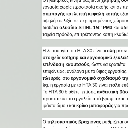
Ο ηλεκτρικός κινητήρας είναι
χαμηλής δό
εργασία χωρίς προστασία ακοής και σε πε
συμπαγής και λεπτή κεφαλή κοπής
εξα
υψηλή ευελιξία σε περιορισμένους χώρου
διαθέτει
αλυσίδα STIHL 1/4″ PM3
και
οδη
ταχεία πρόοδο, επιτρέποντας κοπή κλαδι
Η λειτουργία του HTA 30 είναι
απλή
μέσω
στοιχεία softgrip και εργονομικό ξεκλε
επένδυση καουτσούκ
, ώστε να κρατιέται
επιφάνειας, ανάλογα με το ύψος εργασίας
πλευρές
, στο
εργονομικό σχεδιασμό τη
kg
, η εργασία με το HTA 30 είναι
πολύ ευέ
To HTA 30 διαθέτει επίσης
ανθεκτική βά
προστατεύει το εργαλείο από βρωμιά και 
ιμάντα ώμου και
κρίκο
μεταφοράς
για πρ
Ο
τηλεσκοπικός βραχίονας
ρυθμίζεται 