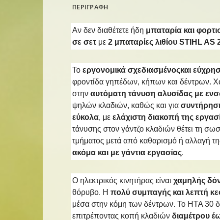
ΠΕΡΙΓΡΑΦΗ
Αν δεν διαθέτετε ήδη
μπαταρία και φορτι
σε σετ
με
2 μπαταρίες λιθίου
STIHL AS 
To
εργονομικά σχεδιασμένοςκαι εύχρη
φροντίδα γηπέδων, κήπων και δέντρων. Χ
στην
αυτόματη τάνυση αλυσίδας με εν
ψηλών κλαδιών, καθώς και για
συντήρηση
εύκολα
, με
ελάχιστη διακοπή της εργασ
τάνυσης στον γάντζο κλαδιών θέτει τη σωσ
τμήματος μετά από καθαρισμό ή αλλαγή τη
ακόμα και με γάντια εργασίας
.
Ο ηλεκτρικός κινητήρας είναι
χαμηλής δό
θόρυβο. Η
πολύ συμπαγής και λεπτή κ
μέσα στην κόμη των δέντρων. To HTA 30 δ
επιτρέποντας κοπή κλαδιών
διαμέτρου έ