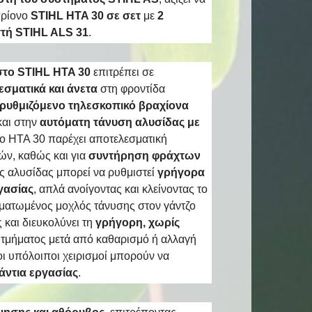
πρίονο
STIHL HTA 30 σε σετ
με
2
τή STIHL ALS 31
.
στο STIHL HTA 30
επιτρέπει σε
σματικά και άνετα
στη φροντίδα
ρυθμιζόμενο τηλεσκοπικό βραχίονα
αι στην
αυτόματη τάνυση αλυσίδας με
 tο HTA 30 παρέχει αποτελεσματική
ών, καθώς και για
συντήρηση φράχτων
ης αλυσίδας μπορεί να ρυθμιστεί
γρήγορα
γασίας
, απλά ανοίγοντας και κλείνοντας το
ματωμένος μοχλός τάνυσης στον γάντζο
 και διευκολύνει τη
γρήγορη, χωρίς
 τμήματος μετά από καθαρισμό ή αλλαγή
οι υπόλοιποι χειρισμοί μπορούν να
άντια εργασίας
.