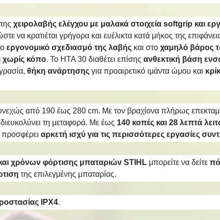
της
χειρολαβής ελέγχου με μαλακά στοιχεία softgrip και ε
 ώστε να κρατιέται γρήγορα και ευέλικτα κατά μήκος της επιφάνε
το
εργονομικό σχεδιασμό της λαβής
και στο
χαμηλό βάρος τ
ι χωρίς κόπο
. To HTA 30 διαθέτει επίσης
ανθεκτική βάση εν
γρασία,
θήκη ανάρτησης
για προαιρετικό ιμάντα ώμου και
κρί
υνεχώς από 190 έως 280 cm. Με τον βραχίονα πλήρως επεκταμέν
 διευκολύνει τη μεταφορά. Με έως
140 κοπές και 28 λεπτά λε
, προσφέρει
αρκετή ισχύ για τις περισσότερες εργασίες συ
ς και χρόνων φόρτισης μπαταριών STIHL
μπορείτε να δείτε
πό
ρτιση
της επιλεγμένης μπαταρίας.
ροστασίας IPX4
.