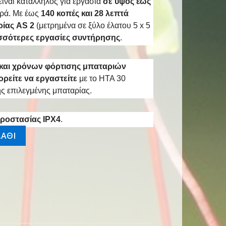
ίναι κατάλληλος για εργασία
σε ύψος έως
ορά. Με έως
140 κοπές και 28 λεπτά
ρίας AS 2
(μετρημένα σε ξύλο έλατου 5 x 5
ρισσότερες εργασίες συντήρησης
.
ς και χρόνων φόρτισης μπαταριών
ρείτε να εργαστείτε
με το HTA 30
ης επιλεγμένης μπαταρίας.
ροστασίας IPX4
.
AS2 ALS 31 ποσότητα
ΑΘΙ