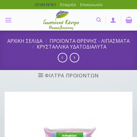
Skip
Εταιρεία
Επικοινωνία
2310518761
to
content
ΑΡΧΙΚΗ ΣΕΛΙΔΑ
/
ΠΡΟΪΟΝΤΑ ΘΡΕΨΗΣ - ΛΙΠΑΣΜΑΤΑ
/
ΚΡΥΣΤΑΛΛΙΚΑ ΥΔΑΤΟΔΙΑΛΥΤΑ
ΦΙΛΤΡΑ ΠΡΟΙΟΝΤΩΝ