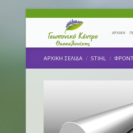
Skip
to
content
ΑΡΧΙΚΗ
Π
ΑΡΧΙΚΗ ΣΕΛΙΔΑ
/
STIHL
/
ΦΡΟΝΤ