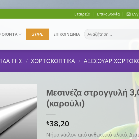
Εταιρεία
Επικοινωνία
Εγγ
Αναζήτηση
ΡΟΪΟΝΤΑ
STIHL
ΕΠΙΚΟΙΝΩΝΙΑ
για:
ΙΔΑ ΓΗΣ
/
ΧΟΡΤΟΚΟΠΤΙΚΑ
/
ΑΞΕΣΟΥΑΡ ΧΟΡΤΟΚ
Μεσινέζα στρογγυλή 3
(καρούλι)
38,20
€
Νήμα νάιλον από ανθεκτικό υλικό. Διατ