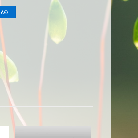
νη (καρούλι) ποσότητα
ΑΘΙ