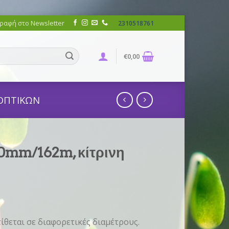
ραφή στο Newsletter
2310518761
€
0,00
ΟΠΤΙΚΩΝ
,0mm/162m, κίτρινη
ίθεται σε διαφορετικές διαμέτρους.