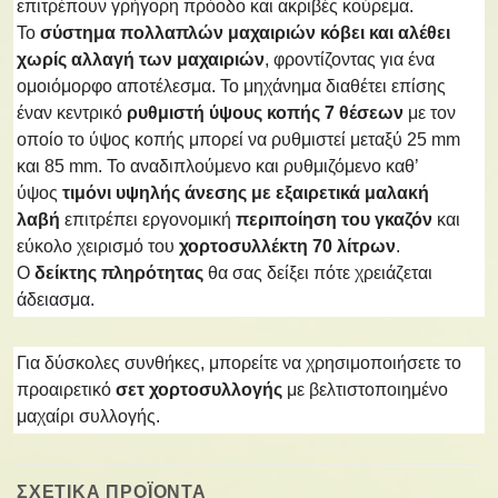
επιτρέπουν γρήγορη πρόοδο και ακριβές κούρεμα.
Το
σύστημα πολλαπλών μαχαιριών κόβει και αλέθει
χωρίς αλλαγή των μαχαιριών
, φροντίζοντας για ένα
ομοιόμορφο αποτέλεσμα. Το μηχάνημα διαθέτει επίσης
έναν κεντρικό
ρυθμιστή ύψους κοπής 7 θέσεων
με τον
οποίο το ύψος κοπής μπορεί να ρυθμιστεί μεταξύ 25 mm
και 85 mm. Το αναδιπλούμενο και ρυθμιζόμενο καθ’
ύψος
τιμόνι υψηλής άνεσης με εξαιρετικά μαλακή
λαβή
επιτρέπει εργονομική
περιποίηση του γκαζόν
και
εύκολο χειρισμό του
χορτοσυλλέκτη 70 λίτρων
.
Ο
δείκτης πληρότητας
θα σας δείξει πότε χρειάζεται
άδειασμα.
Για δύσκολες συνθήκες, μπορείτε να χρησιμοποιήσετε το
προαιρετικό
σετ χορτοσυλλογής
με βελτιστοποιημένο
μαχαίρι συλλογής.
ΣΧΕΤΙΚΑ ΠΡΟΪΟΝΤΑ