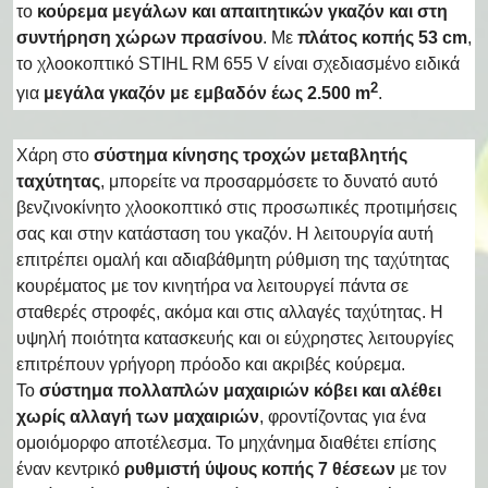
το
κούρεμα
μεγάλων και απαιτητικών γκαζόν και στη
συντήρηση χώρων πρασίνου
. Με
πλάτος κοπής 53 cm
,
το χλοοκοπτικό STIHL RM 655 V είναι σχεδιασμένο ειδικά
2
για
μεγάλα γκαζόν με εμβαδόν έως 2.500 m
.
Χάρη στο
σύστημα κίνησης τροχών μεταβλητής
ταχύτητας
, μπορείτε να προσαρμόσετε το δυνατό αυτό
βενζινοκίνητο χλοοκοπτικό στις προσωπικές προτιμήσεις
σας και στην κατάσταση του γκαζόν. Η λειτουργία αυτή
επιτρέπει ομαλή και αδιαβάθμητη ρύθμιση της ταχύτητας
κουρέματος με τον κινητήρα να λειτουργεί πάντα σε
σταθερές στροφές, ακόμα και στις αλλαγές ταχύτητας. Η
υψηλή ποιότητα κατασκευής και οι εύχρηστες λειτουργίες
επιτρέπουν γρήγορη πρόοδο και ακριβές κούρεμα.
Το
σύστημα πολλαπλών μαχαιριών κόβει και αλέθει
χωρίς αλλαγή των μαχαιριών
, φροντίζοντας για ένα
ομοιόμορφο αποτέλεσμα. Το μηχάνημα διαθέτει επίσης
έναν κεντρικό
ρυθμιστή ύψους κοπής 7 θέσεων
με τον