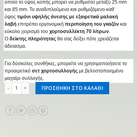
οποίο το ύψος κοπής μπορεί να ρυθμιστεί μεταξύ 25 mm
και 85 mm. Το αναδιπλούμενο και ρυθμιζόμενο καθ’
ύψος
τιμόνι υψηλής άνεσης με εξαιρετικά μαλακή
λαβή
επιτρέπει εργονομική
περιποίηση του γκαζόν
και
εύκολο χειρισμό του
χορτοσυλλέκτη 70 λίτρων
.
Ο
δείκτης πληρότητας
θα σας δείξει πότε χρειάζεται
άδειασμα.
Για δύσκολες συνθήκες, μπορείτε να χρησιμοποιήσετε το
προαιρετικό
σετ χορτοσυλλογής
με βελτιστοποιημένο
μαχαίρι συλλογής.
Μηχανή γκαζόν RM 655.0 V ποσότητα
ΠΡΟΣΘΗΚΗ ΣΤΟ ΚΑΛΑΘΙ