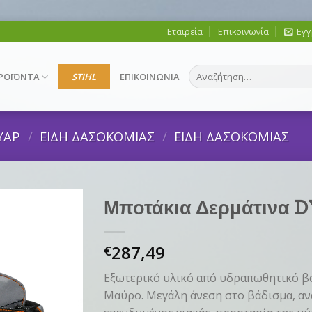
Εταιρεία
Επικοινωνία
Εγγ
Αναζήτηση
ΡΟΪΟΝΤΑ
STIHL
ΕΠΙΚΟΙΝΩΝΙΑ
για:
ΥΑΡ
/
ΕΙΔΗ ΔΑΣΟΚΟΜΙΑΣ
/
ΕΙΔΗ ΔΑΣΟΚΟΜΙΑΣ
Μποτάκια Δερμάτινα 
287,49
€
Εξωτερικό υλικό από υδραπωθητικό βο
Μαύρο. Μεγάλη άνεση στο βάδισμα, α