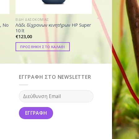
ΕΙΔΗ ΔΑΣΟΚΟΜΙΑΣ
ΕΙΔΗ ΔΑΣΟΚΟΜΙΑΣ
, Νο
Λάδι δίχρονων κινητήρων ΗP Super
Λάδι δίχρονων κιν
10 lt
100ml
€
123,00
€
4,20
ΠΡΟΣΘΗΚΗ ΣΤΟ ΚΑΛΑΘΙ
ΠΡΟΣΘΗΚΗ ΣΤΟ ΚΑ
ΕΓΓΡΑΦΗ ΣΤΟ NEWSLETTER