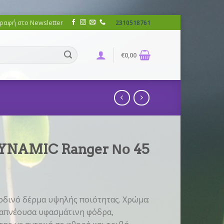
ραφή στο Newsletter
2310518761
€
0,00
DYNAMIC Ranger Νο 45
δινό δέρμα υψηλής ποιότητας. Χρώμα:
ναπνέουσα υφασμάτινη φόδρα,