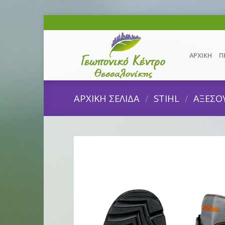
Skip
to
content
ΑΡΧΙΚΗ
Π
ΑΡΧΙΚΗ ΣΕΛΙΔΑ
/
STIHL
/
ΑΞΕΣΟ