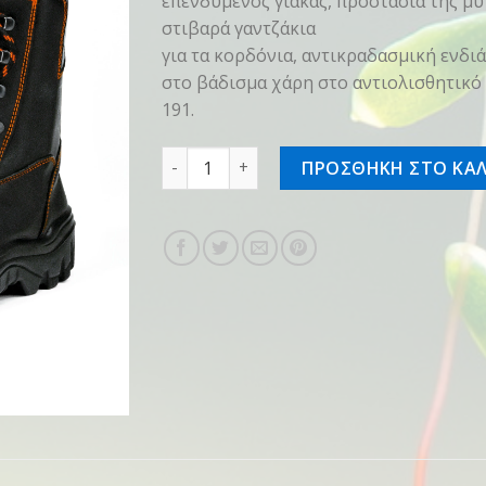
επενδυμένος γιακάς, προστασία της μύ
στιβαρά γαντζάκια
για τα κορδόνια, αντικραδασμική ενδ
στο βάδισμα χάρη στο αντιολισθητικό
191.
Μποτάκια Δερμάτινα DYNAMIC Ranger Ν
ΠΡΟΣΘΗΚΗ ΣΤΟ ΚΑΛ