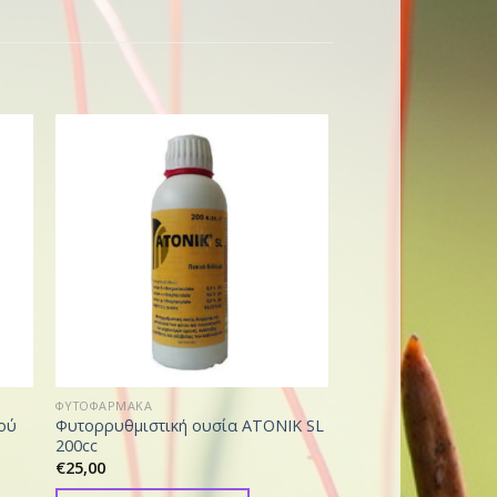
ΦΥΤΟΦΑΡΜΑΚΑ
ΦΥΤΟΦΑΡΜΑΚΑ
ού
Φυτορρυθμιστική ουσία ATONIK SL
Πάστα κλαδέματος 
200cc
novaril xtra 500 gr
€
25,00
€
17,00