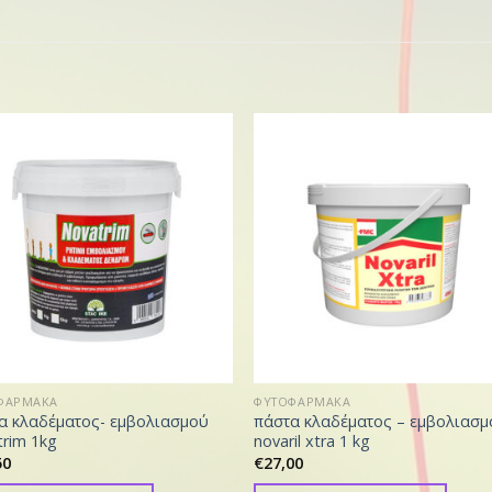
ΦΑΡΜΑΚΑ
ΦΥΤΟΦΑΡΜΑΚΑ
α κλαδέματος- εμβολιασμού
πάστα κλαδέματος – εμβολιασμ
trim 1kg
novaril xtra 1 kg
50
€
27,00