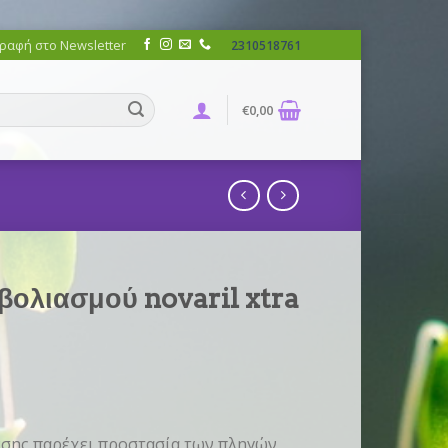
ραφή στο Newsletter
2310518761
€
0,00
βολιασμού novaril xtra
θεσης παρέχει προστασία των πληγών