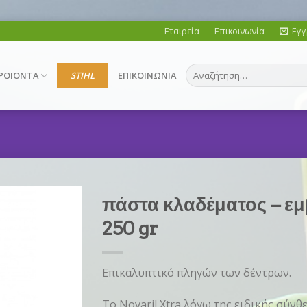
Εταιρεία
Επικοινωνία
Εγγ
Αναζήτηση
ΡΟΪΟΝΤΑ
STIHL
ΕΠΙΚΟΙΝΩΝΙΑ
για:
πάστα κλαδέματος – εμ
250 gr
Επικαλυπτικό πληγών των δέντρων.
Το Novaril Xtra λόγω της ειδικής σύν