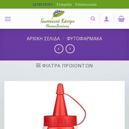
Skip
Εταιρεία
Επικοινωνία
2310518761
to
content
ΑΡΧΙΚΗ ΣΕΛΙΔΑ
/
ΦΥΤΟΦΑΡΜΑΚΑ
ΦΙΛΤΡΑ ΠΡΟΙΟΝΤΩΝ