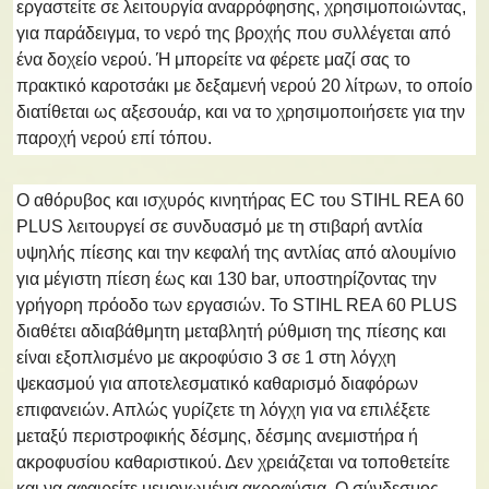
εργαστείτε σε λειτουργία αναρρόφησης, χρησιμοποιώντας,
για παράδειγμα, το νερό της βροχής που συλλέγεται από
ένα δοχείο νερού. Ή μπορείτε να φέρετε μαζί σας το
πρακτικό καροτσάκι με δεξαμενή νερού 20 λίτρων, το οποίο
διατίθεται ως αξεσουάρ, και να το χρησιμοποιήσετε για την
παροχή νερού επί τόπου.
Ο αθόρυβος και ισχυρός κινητήρας EC του STIHL REA 60
PLUS λειτουργεί σε συνδυασμό με τη στιβαρή αντλία
υψηλής πίεσης και την κεφαλή της αντλίας από αλουμίνιο
για μέγιστη πίεση έως και 130 bar, υποστηρίζοντας την
γρήγορη πρόοδο των εργασιών. Το STIHL REA 60 PLUS
διαθέτει αδιαβάθμητη μεταβλητή ρύθμιση της πίεσης και
είναι εξοπλισμένο με ακροφύσιο 3 σε 1 στη λόγχη
ψεκασμού για αποτελεσματικό καθαρισμό διαφόρων
επιφανειών. Απλώς γυρίζετε τη λόγχη για να επιλέξετε
μεταξύ περιστροφικής δέσμης, δέσμης ανεμιστήρα ή
ακροφυσίου καθαριστικού. Δεν χρειάζεται να τοποθετείτε
και να αφαιρείτε μεμονωμένα ακροφύσια. Ο σύνδεσμος