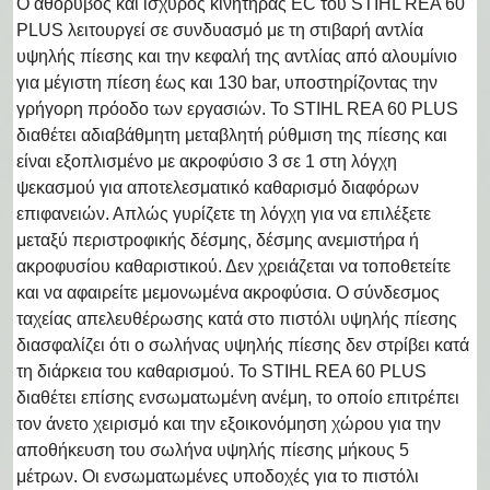
Ο αθόρυβος και ισχυρός κινητήρας EC του STIHL REA 60
PLUS λειτουργεί σε συνδυασμό με τη στιβαρή αντλία
υψηλής πίεσης και την κεφαλή της αντλίας από αλουμίνιο
για μέγιστη πίεση έως και 130 bar, υποστηρίζοντας την
γρήγορη πρόοδο των εργασιών. Το STIHL REA 60 PLUS
διαθέτει αδιαβάθμητη μεταβλητή ρύθμιση της πίεσης και
είναι εξοπλισμένο με ακροφύσιο 3 σε 1 στη λόγχη
ψεκασμού για αποτελεσματικό καθαρισμό διαφόρων
επιφανειών. Απλώς γυρίζετε τη λόγχη για να επιλέξετε
μεταξύ περιστροφικής δέσμης, δέσμης ανεμιστήρα ή
ακροφυσίου καθαριστικού. Δεν χρειάζεται να τοποθετείτε
και να αφαιρείτε μεμονωμένα ακροφύσια. Ο σύνδεσμος
ταχείας απελευθέρωσης κατά στο πιστόλι υψηλής πίεσης
διασφαλίζει ότι ο σωλήνας υψηλής πίεσης δεν στρίβει κατά
τη διάρκεια του καθαρισμού. Το STIHL REA 60 PLUS
διαθέτει επίσης ενσωματωμένη ανέμη, το οποίο επιτρέπει
τον άνετο χειρισμό και την εξοικονόμηση χώρου για την
αποθήκευση του σωλήνα υψηλής πίεσης μήκους 5
μέτρων. Οι ενσωματωμένες υποδοχές για το πιστόλι