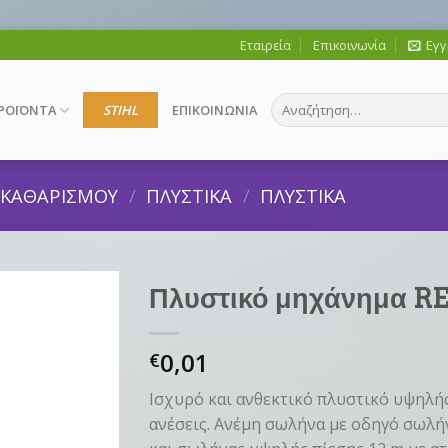
Εταιρεία
Επικοινωνία
Εγγ
Αναζήτηση
ΡΟΪΟΝΤΑ
STIHL
ΕΠΙΚΟΙΝΩΝΙΑ
για:
Σ ΚΑΘΑΡΙΣΜΟΥ
/
ΠΛΥΣΤΙΚΑ
/
ΠΛΥΣΤΙΚΑ
Πλυστικό μηχάνημα RE
0,01
€
Ισχυρό και ανθεκτικό πλυστικό υψηλής
ανέσεις. Ανέμη σωλήνα με οδηγό σωλή