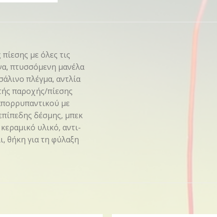
πίεσης με όλες τις
να, πτυσσόμενη μανέλα
σάλινο πλέγμα, αντλία
τής παροχής/πίεσης
απορρυπαντικού με
επίπεδης δέσμης, μπεκ
εραμικό υλικό, αντι-
, θήκη για τη φύλαξη