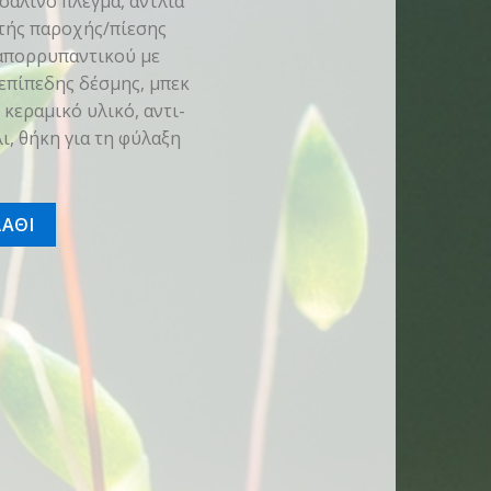
σάλινο πλέγμα, αντλία
τής παροχής/πίεσης
απορρυπαντικού με
επίπεδης δέσμης, μπεκ
κεραμικό υλικό, αντι-
, θήκη για τη φύλαξη
τα
ΑΘΙ