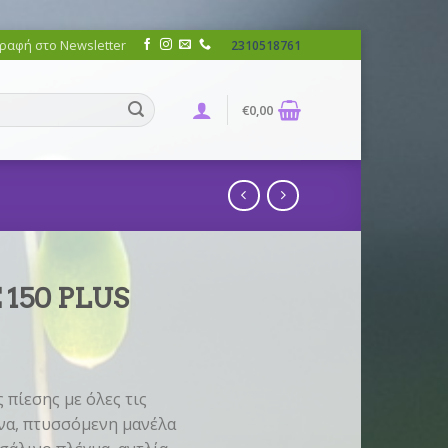
ραφή στο Newsletter
2310518761
€
0,00
 150 PLUS
 πίεσης με όλες τις
να, πτυσσόμενη μανέλα