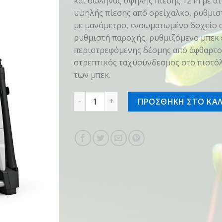
και σωλήνας υψηλής πίεσης 12 m με ατ
υψηλής πίεσης από ορείχαλκο, ρυθμισ
με μανόμετρο, ενσωματωμένο δοχείο 
ρυθμιστή παροχής, ρυθμιζόμενο μπεκ 
περιστρεφόμενης δέσμης από άφθαρτο 
στρεπτικός ταχυσύνδεσμος στο πιστόλι
των μπεκ.
Πλυστικό μηχάνημα RE 150 PLUS ποσότη
ΠΡΟΣΘΗΚΗ ΣΤΟ ΚΑΛ