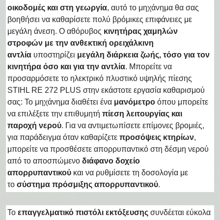
οικοδομές και στη γεωργία
, αυτό το μηχάνημα θα σας
βοηθήσει να καθαρίσετε πολύ βρόμικες επιφάνειες με
μεγάλη άνεση. Ο αθόρυβος
κινητήρας χαμηλών
στροφών με την ανθεκτική ορειχάλκινη
αντλία
υποστηρίζει
μεγάλη διάρκεια ζωής, τόσο για τον
κινητήρα όσο και για την αντλία
. Μπορείτε να
προσαρμόσετε το ηλεκτρικό πλυστικό υψηλής πίεσης
STIHL RE 272 PLUS στην εκάστοτε εργασία καθαρισμού
σας: Το μηχάνημα διαθέτει ένα
μανόμετρο
όπου μπορείτε
να επιλέξετε την επιθυμητή
πίεση λειτουργίας και
παροχή νερού
. Για να αντιμετωπίσετε επίμονες βρομιές,
για παράδειγμα όταν καθαρίζετε
προσόψεις κτηρίων
,
μπορείτε να προσθέσετε απορρυπαντικό στη δέσμη νερού
από το αποσπώμενο
διάφανο δοχείο
απορρυπαντικού
και να ρυθμίσετε τη δοσολογία με
το
σύστημα πρόσμιξης απορρυπαντικού
.
Το
επαγγελματικό πιστόλι εκτόξευσης
συνδέεται εύκολα