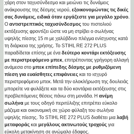
χάρη στον ταχυσύνδεσμο και μειώνει τις δυνάμεις
ανάκρουσης της δέσμης νερού,
εξοικονομώντας τις δικές
σας δυνάμεις, ειδικά όταν εργάζεστε για μεγάλο χρόνο
.
Ο
αντιστρεπτικός ταχυσύνδεσμος
του πιστολιού
εκτόξευσης φροντίζει ώστε να μη στρίβει ο σωλήνας
υψηλής πίεσης 15 m με χαλύβδινο πλέγμα ενίσχυσης κατά
τη διάρκεια της χρήσης. Το STIHL RE 272 PLUS
παραδίδεται επίσης με ένα
δεύτερο κοντάρι εκτόξευσης
με περιστρεφόμενο μπεκ
, επιτρέποντας γρήγορη αλλαγή
ανάμεσα στο
μπεκ επίπεδης δέσμης με ρυθμιζόμενη
πίεση για ευαίσθητες επιφάνειες
και το ισχυρό
περιστρεφόμενο μπεκ. Μετά την ολοκλήρωση της δουλειάς
μπορείτε να φυλάξετε και τα δύο κοντάρια εκτόξευσης στις
προβλεπόμενες θέσεις πάνω στη μονάδα. Η
ανέμη
σωλήνα
με τους οδηγό περιτύλιξης επιτρέπει εύκολο
μάζεμα και οικονομική σε χώρο φύλαξη του σωλήνα
υψηλής πίεσης. Το STIHL RE 272 PLUS διαθέτει μια
λαβή
μεταφοράς
και
μεγάλους ακτινωτούς τροχούς
για
εύκολη μετακίνηση σε ανώμαλο έδαφος.