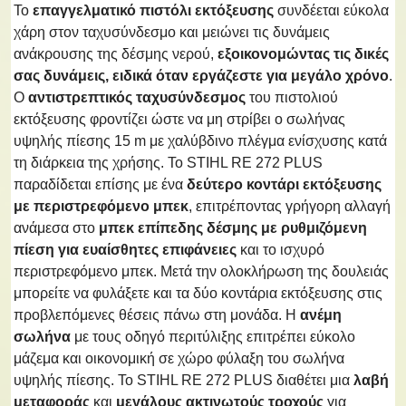
Το
επαγγελματικό πιστόλι εκτόξευσης
συνδέεται εύκολα
χάρη στον ταχυσύνδεσμο και μειώνει τις δυνάμεις
ανάκρουσης της δέσμης νερού,
εξοικονομώντας τις δικές
σας δυνάμεις, ειδικά όταν εργάζεστε για μεγάλο χρόνο
.
Ο
αντιστρεπτικός ταχυσύνδεσμος
του πιστολιού
εκτόξευσης φροντίζει ώστε να μη στρίβει ο σωλήνας
υψηλής πίεσης 15 m με χαλύβδινο πλέγμα ενίσχυσης κατά
τη διάρκεια της χρήσης. Το STIHL RE 272 PLUS
παραδίδεται επίσης με ένα
δεύτερο κοντάρι εκτόξευσης
με περιστρεφόμενο μπεκ
, επιτρέποντας γρήγορη αλλαγή
ανάμεσα στο
μπεκ επίπεδης δέσμης με ρυθμιζόμενη
πίεση για ευαίσθητες επιφάνειες
και το ισχυρό
περιστρεφόμενο μπεκ. Μετά την ολοκλήρωση της δουλειάς
μπορείτε να φυλάξετε και τα δύο κοντάρια εκτόξευσης στις
προβλεπόμενες θέσεις πάνω στη μονάδα. Η
ανέμη
σωλήνα
με τους οδηγό περιτύλιξης επιτρέπει εύκολο
μάζεμα και οικονομική σε χώρο φύλαξη του σωλήνα
υψηλής πίεσης. Το STIHL RE 272 PLUS διαθέτει μια
λαβή
μεταφοράς
και
μεγάλους ακτινωτούς τροχούς
για