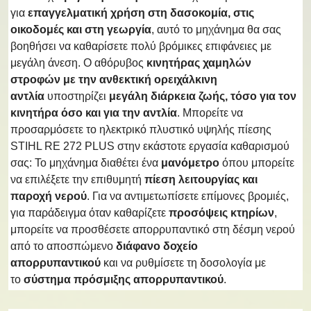
για
επαγγελματική χρήση στη δασοκομία, στις
οικοδομές και στη γεωργία
, αυτό το μηχάνημα θα σας
βοηθήσει να καθαρίσετε πολύ βρόμικες επιφάνειες με
μεγάλη άνεση. Ο αθόρυβος
κινητήρας χαμηλών
στροφών με την ανθεκτική ορειχάλκινη
αντλία
υποστηρίζει
μεγάλη διάρκεια ζωής, τόσο για τον
κινητήρα όσο και για την αντλία
. Μπορείτε να
προσαρμόσετε το ηλεκτρικό πλυστικό υψηλής πίεσης
STIHL RE 272 PLUS στην εκάστοτε εργασία καθαρισμού
σας: Το μηχάνημα διαθέτει ένα
μανόμετρο
όπου μπορείτε
να επιλέξετε την επιθυμητή
πίεση λειτουργίας και
παροχή νερού
. Για να αντιμετωπίσετε επίμονες βρομιές,
για παράδειγμα όταν καθαρίζετε
προσόψεις κτηρίων
,
μπορείτε να προσθέσετε απορρυπαντικό στη δέσμη νερού
από το αποσπώμενο
διάφανο δοχείο
απορρυπαντικού
και να ρυθμίσετε τη δοσολογία με
το
σύστημα πρόσμιξης απορρυπαντικού
.