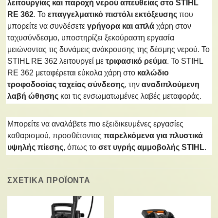
λειτουργίας και παροχή νερού απευθείας στο STIHL
RE 362
. Το
επαγγελματικό πιστόλι εκτόξευσης
που
μπορείτε να συνδέσετε
γρήγορα και απλά
χάρη στον
ταχυσύνδεσμο, υποστηρίζει ξεκούραστη εργασία
μειώνοντας τις δυνάμεις ανάκρουσης της δέσμης νερού. Το
STIHL RE 362 λειτουργεί με
τριφασικό ρεύμα
. Το STIHL
RE 362 μεταφέρεται εύκολα χάρη στο
καλώδιο
τροφοδοσίας ταχείας σύνδεσης
, την
αναδιπλούμενη
λαβή ώθησης
και τις ενσωματωμένες λαβές μεταφοράς.
Μπορείτε να αναλάβετε πιο εξειδικευμένες εργασίες
καθαρισμού, προσθέτοντας
παρελκόμενα για πλυστικά
υψηλής πίεσης
, όπως το
σετ υγρής αμμοβολής STIHL
.
ΣΧΕΤΙΚΑ ΠΡΟΪΟΝΤΑ