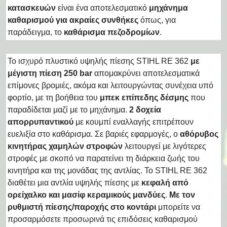
κατασκευών
είναι ένα αποτελεσματικό
μηχάνημα
καθαρισμού για ακραίες συνθήκες
όπως, για
παράδειγμα, το
καθάρισμα πεζοδρομίων
.
Το ισχυρό πλυστικό υψηλής πίεσης STIHL RE 362
με
μέγιστη πίεση 250 bar
απομακρύνει αποτελεσματικά
επίμονες βρομιές, ακόμα και λειτουργώντας συνέχεια υπό
φορτίο, με τη βοήθεια του
μπεκ επίπεδης δέσμης
που
παραδίδεται μαζί με το μηχάνημα.
2 δοχεία
απορρυπαντικού
με κουμπί εναλλαγής επιτρέπουν
ευελιξία στο καθάρισμα. Σε βαριές εφαρμογές, ο
αθόρυβος
κινητήρας χαμηλών στροφών
λειτουργεί με λιγότερες
στροφές με σκοπό να παρατείνει τη διάρκεια ζωής του
κινητήρα και της μονάδας της αντλίας. Το STIHL RE 362
διαθέτει μια αντλία υψηλής πίεσης με
κεφαλή από
ορείχαλκο και μασίφ κεραμικούς μανδύες
.
Με τον
ρυθμιστή πίεσης/παροχής στο κοντάρι
μπορείτε να
προσαρμόσετε προσωρινά τις επιδόσεις καθαρισμού