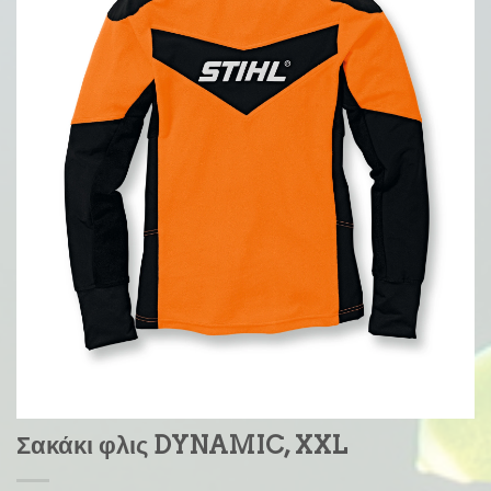
Σακάκι φλις DYNAMIC, XXL