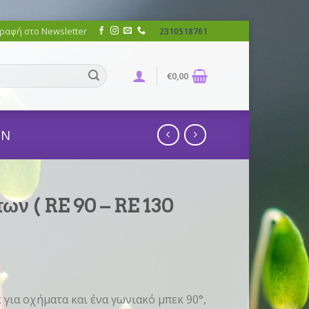
ραφή στο Newsletter
2310518761
€
0,00
ΩΝ
ων ( RE 90 – RE 130
 για οχήματα και ένα γωνιακό μπεκ 90°,