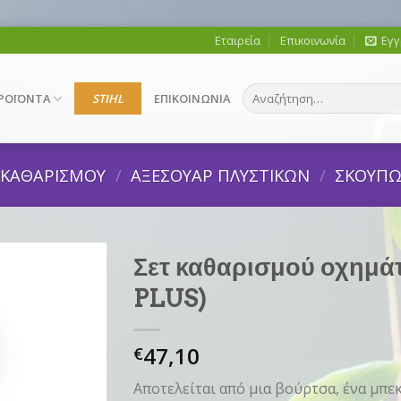
Εταιρεία
Επικοινωνία
Εγγ
Αναζήτηση
ΡΟΪΟΝΤΑ
STIHL
ΕΠΙΚΟΙΝΩΝΙΑ
για:
Σ ΚΑΘΑΡΙΣΜΟΥ
/
ΑΞΕΣΟΥΑΡ ΠΛΥΣΤΙΚΩΝ
/
ΣΚΟΥΠ
Σετ καθαρισμού οχημάτ
PLUS)
47,10
€
Αποτελείται από μια βούρτσα, ένα μπεκ