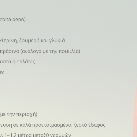
rbita pepo)
ίτρινη, ζουμερή και γλυκιά
ράσινο (ανάλογα με την ποικιλία)
ραστά ή σαλάτες
ες
 με την περιοχή)
τευση σε καλά προετοιμασμένο, ζεστό έδαφος
ών, 1–1,2 μέτρα μεταξύ γραμμών