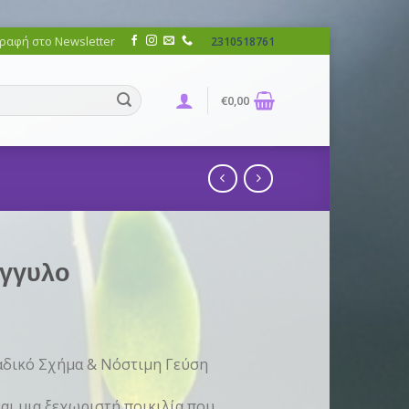
ραφή στο Newsletter
2310518761
€
0,00
όγγυλο
δικό Σχήμα & Νόστιμη Γεύση
αι μια ξεχωριστή ποικιλία που