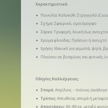
Χαρακτηριστικά:
Ποικιλία: Κολοκύθι Στρογγυλό (Cucu
Σχήμα: Σφαιρικό, ομοιόμορφο
Σάρκα: Τρυφερή, λευκή έως ανοιχτοκ
Χρώμα φλούδας: Πράσινο ή ανοιχτό π
Χρήση: Ιδανικό για γεμιστά, ψητά, β
Πλούσιο σε βιταμίνες και φυτικές ίν
Οδηγίες Καλλιέργειας:
Σπορά
: Απρίλιος – Ιούνιος (ανάλογα
Τρόπος
: Απευθείας σπορά ή μεταφύ
Αποστάσεις
: 60–80 εκ. μεταξύ φυτ