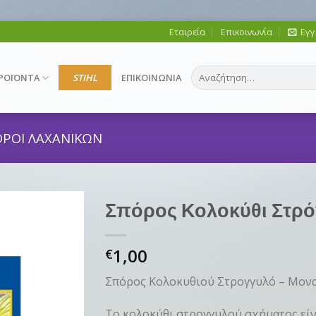
Εταιρεία
Επικοινωνία
Εγγ
Αναζήτηση
ΡΟΪΟΝΤΑ
STIHL
ΕΠΙΚΟΙΝΩΝΙΑ
για:
ΡΟΙ ΛΑΧΑΝΙΚΩΝ
Σπόρος Κολοκύθι Στρ
1,00
€
Σπόρος Κολοκυθιού Στρογγυλό – Μονα
Το κολοκύθι στρογγυλού σχήματος είν