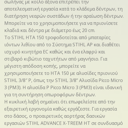
σωλήνας με κοίλο άξονα επιτρέπει την
αποτελεσματική εργασία κατά το κλάδεμα δέντρων, τη
διατήρηση νεαρών συστάδων ή την αραίωση δέντρων.
Μπορείτε να το χρησιμοποιήσετε για να πριονίσετε
κλαδιά και δέντρα με διάμετρο έως 20 cm.
Το STIHL HTA 150 τροφοδοτείται από μπαταρίες
ιόντων λιθίου από το Σύστημα STIHL AP και διαθέτει
ισχυρό κινητήρα EC καθώς και ένα ελαφρύ και
στιβαρό κιβώτιο ταχυτήτων από μαγνήσιο. Για
μέγιστη απόδοση κοπής, μπορείτε να
χρησιμοποιήσετε το HTA 150 με αλυσίδες πριονιού
STIHL 3/8″ P, όπως την STIHL 3/8” Αλυσίδα Picco Micro
3 (PM3). Η αλυσίδα P Picco Micro 3 (PM3) είναι ιδανική
για τη συντήρηση οπωροφόρων δέντρων.
Η κυκλική λαβή σημαίνει ότι επωφελείστε από την
εξαιρετική εργονομία καθώς εργάζεστε. Για εργασία
στο δάσος, ο προαιρετικός αορτήρας δασικών
εργασιών STIHL ADVANCE X-TREEM HT σε συνδυασμό