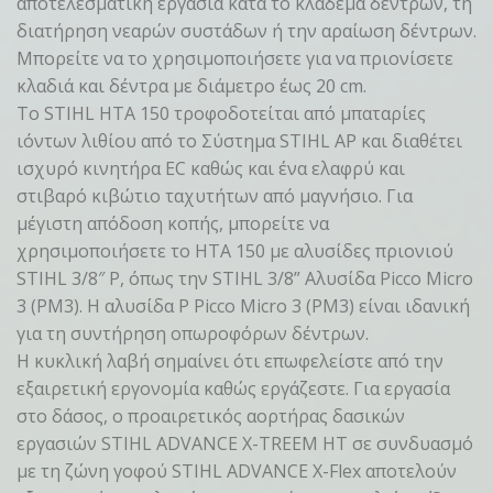
αποτελεσματική εργασία κατά το κλάδεμα δέντρων, τη
διατήρηση νεαρών συστάδων ή την αραίωση δέντρων.
Μπορείτε να το χρησιμοποιήσετε για να πριονίσετε
κλαδιά και δέντρα με διάμετρο έως 20 cm.
Το STIHL HTA 150 τροφοδοτείται από μπαταρίες
ιόντων λιθίου από το Σύστημα STIHL AP και διαθέτει
ισχυρό κινητήρα EC καθώς και ένα ελαφρύ και
στιβαρό κιβώτιο ταχυτήτων από μαγνήσιο. Για
μέγιστη απόδοση κοπής, μπορείτε να
χρησιμοποιήσετε το HTA 150 με αλυσίδες πριονιού
STIHL 3/8″ P, όπως την STIHL 3/8” Αλυσίδα Picco Micro
3 (PM3). Η αλυσίδα P Picco Micro 3 (PM3) είναι ιδανική
για τη συντήρηση οπωροφόρων δέντρων.
Η κυκλική λαβή σημαίνει ότι επωφελείστε από την
εξαιρετική εργονομία καθώς εργάζεστε. Για εργασία
στο δάσος, ο προαιρετικός αορτήρας δασικών
εργασιών STIHL ADVANCE X-TREEM HT σε συνδυασμό
με τη ζώνη γοφού STIHL ADVANCE X-Flex αποτελούν