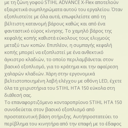
με τη ζώνη γοφού STIHL ADVANCE X-Flex αποτελούν
εξαιρετικά συμπληρώματα αυτού του εργαλείου. Όταν
εξοπλιστείτε με όλα αυτά, επωφελείστε από τη
βέλτιστη κατανομή βάρους καθώς και από ένα
φανταστικό εύρος κίνησης. Το χαμηλό βάρος της
κεφαλής κοπής καθιστά εύκολους τους ελιγμούς
μεταξύ των κοπών. Επιπλέον, η συμπαγής κεφαλή
κοπής μπορεί να εξοπλιστεί με ένα ανθεκτικό
άγκιστρο κλαδιών, το οποίο περιλαμβάνεται στον
βασικό εξοπλισμό, για το κράτημα και την αφαίρεση
χαλαρών κλαδιών. Χάρη στην εργονομικά
βελτιστοποιημένη λαβή ελέγχου με οθόνη LED, έχετε
όλα τα χειριστήρια του STIHL HTA 150 εύκολα στη
διάθεσή σας.
Το επαναφορτιζόμενο κονταροπρίονο STIHL HTA 150
συνοδεύεται στον βασικό εξοπλισμό από
προστατευτική βάση στήριξης. Αυτήπροστατεύει το
περίβλημα του κινητήρα από την επαφή με το έδαφος