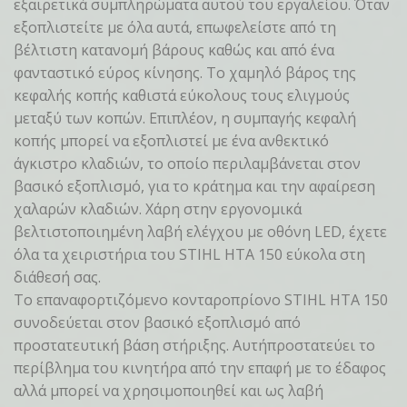
εξαιρετικά συμπληρώματα αυτού του εργαλείου. Όταν
εξοπλιστείτε με όλα αυτά, επωφελείστε από τη
βέλτιστη κατανομή βάρους καθώς και από ένα
φανταστικό εύρος κίνησης. Το χαμηλό βάρος της
κεφαλής κοπής καθιστά εύκολους τους ελιγμούς
μεταξύ των κοπών. Επιπλέον, η συμπαγής κεφαλή
κοπής μπορεί να εξοπλιστεί με ένα ανθεκτικό
άγκιστρο κλαδιών, το οποίο περιλαμβάνεται στον
βασικό εξοπλισμό, για το κράτημα και την αφαίρεση
χαλαρών κλαδιών. Χάρη στην εργονομικά
βελτιστοποιημένη λαβή ελέγχου με οθόνη LED, έχετε
όλα τα χειριστήρια του STIHL HTA 150 εύκολα στη
διάθεσή σας.
Το επαναφορτιζόμενο κονταροπρίονο STIHL HTA 150
συνοδεύεται στον βασικό εξοπλισμό από
προστατευτική βάση στήριξης. Αυτήπροστατεύει το
περίβλημα του κινητήρα από την επαφή με το έδαφος
αλλά μπορεί να χρησιμοποιηθεί και ως λαβή