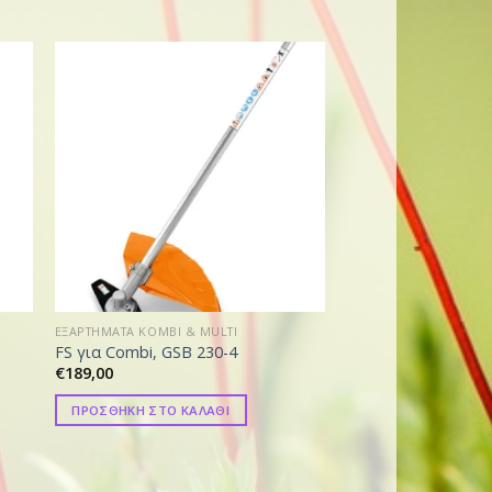
EΞΑΡΤΗΜΑΤΑ KOMBI & MULTI
EΞΑΡΤΗΜΑΤΑ KOMBI & 
Ψαλίδι Μπορντούρ
FS για Combi, GSB 230-4
εξάρτημα για σύστ
€
189,00
KM
€
479,00
ΠΡΟΣΘΗΚΗ ΣΤΟ ΚΑΛΑΘΙ
ΠΡΟΣΘΗΚΗ ΣΤΟ ΚΑ