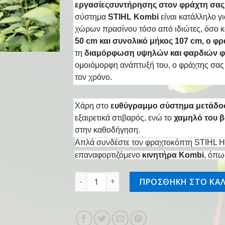
εργασίες
συντήρησης στον φράχτη σας
σύστημα
STIHL Kombi
είναι κατάλληλο γ
χώρων πρασίνου τόσο από ιδιώτες, όσο κ
50 cm και συνολικό μήκος 107 cm, ο φ
τη
διαμόρφωση υψηλών και φαρδιών 
ομοιόμορφη ανάπτυξή του, ο φράχτης σας 
τον χρόνο.
Χάρη στο
ευθύγραμμο σύστημα μετάδο
εξαιρετικά στιβαρός, ενώ το
χαμηλό του β
στην καθοδήγηση.
Απλά συνδέστε τον φραχτοκόπτη STIHL HL
επαναφορτιζόμενο
κινητήρα Kombi
, όπω
τηλεσκοπικό ψαλίδι μπορντούρας 0° α
ΠΡΟΣΘΗΚΗ ΣΤΟ ΚΑΛ