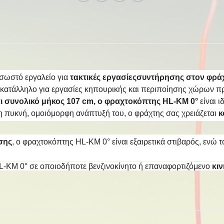
σωστό εργαλείο για
τακτικές εργασίες
συντήρησης στον φρά
ι κατάλληλο για εργασίες κηπουρικής και περιποίησης χώρων π
ι συνολικό μήκος 107 cm, ο φραχτοκόπτης HL-KM 0°
είναι ι
ι η πυκνή, ομοιόμορφη ανάπτυξή του, ο φράχτης σας χρειάζεται
κ
σης
, ο φραχτοκόπτης HL-KM 0° είναι εξαιρετικά στιβαρός, ενώ τ
-KM 0° σε οποιοδήποτε βενζινοκίνητο ή επαναφορτιζόμενο
κι