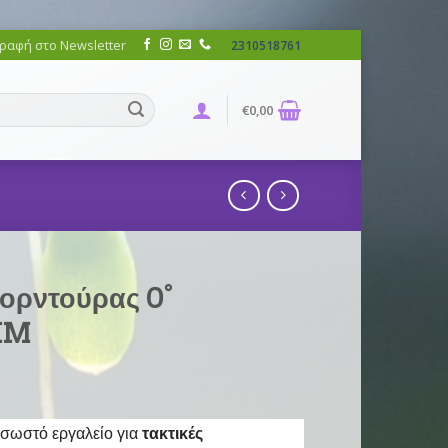
ραφή στο Newsletter
2310518761
€
0,00
πορντούρας 0°
KM
σωστό εργαλείο για
τακτικές