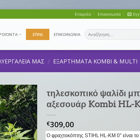
Εταιρεία
Επικοινωνία
Εγγ
Αναζήτηση
ΡΟΪΟΝΤΑ
STIHL
ΕΠΙΚΟΙΝΩΝΙΑ
για:
ΛΥΕΡΓΑΛΕΙΑ ΜΑΣ
/
EΞΑΡΤΗΜΑΤΑ KOMBI & MULTI
τηλεσκοπικό ψαλίδι μ
αξεσουάρ Kombi HL-
309,00
€
Ο φραχτοκόπτης STIHL HL-KM 0° είναι το 