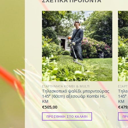
ΣΧΕΤΙΚΑ ΠΡΟΪΟΝΤΑ
EΞΑΡΤΗΜΑΤΑ KOMBI & MULTI
EΞΑΡΤ
Tηλεσκοπικό ψαλίδι μπορντούρας
Tηλε
145° (60cm) αξεσουάρ Kombi HL-
145°
KM
KM
€
505,00
€
479
ΠΡΟΣΘΗΚΗ ΣΤΟ ΚΑΛΑΘΙ
ΠΡ