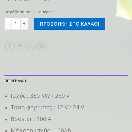
Παράδοση σε 1 - 3 ημέρες
Φορτιστής Και Εκκινητής Μπαταριών 12V - 24V GEOTEC G
ΠΡΟΣΘΗΚΗ ΣΤΟ ΚΑΛΑΘΙ
ΠΕΡΙΓΡΑΦΗ
Ισχύς : 360 KW / 230 V
Τάση φόρτισης : 12 V / 24 V
Booster : 100 Α
Μέγιστη ισχύς : 100Ah