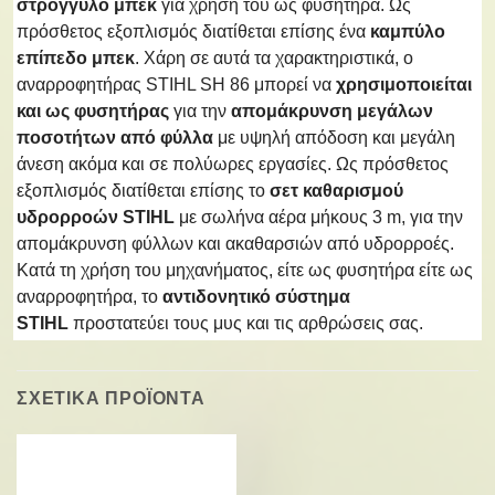
στρογγυλό μπεκ
για χρήση του ως φυσητήρα. Ως
πρόσθετος εξοπλισμός διατίθεται επίσης ένα
καμπύλο
επίπεδο μπεκ
. Χάρη σε αυτά τα χαρακτηριστικά, ο
αναρροφητήρας STIHL SH 86 μπορεί να
χρησιμοποιείται
και ως φυσητήρας
για την
απομάκρυνση μεγάλων
ποσοτήτων από φύλλα
με υψηλή απόδοση και μεγάλη
άνεση ακόμα και σε πολύωρες εργασίες. Ως πρόσθετος
εξοπλισμός διατίθεται επίσης το
σετ καθαρισμού
υδρορροών STIHL
με σωλήνα αέρα μήκους 3 m, για την
απομάκρυνση φύλλων και ακαθαρσιών από υδρορροές.
Κατά τη χρήση του μηχανήματος, είτε ως φυσητήρα είτε ως
αναρροφητήρα, το
αντιδονητικό σύστημα
STIHL
προστατεύει τους μυς και τις αρθρώσεις σας.
ΣΧΕΤΙΚΑ ΠΡΟΪΟΝΤΑ