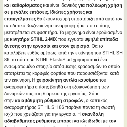
και καθαρίσματος
και είναι ιδανικός
για πολύωρη χρήση
σε μεγάλες εκτάσεις
.
Ιδιώτες χρήστες και
επαγγελματίες
θα έχουν ισχυρή υποστήριξη από αυτό τον
αποδοτικό βενζινοκίνητο αναρροφητήρα, που επίσης
μετατρέπεται σε φυσητήρα. Το μηχάνημα είναι εφοδιασμένο
με
κινητήρα STIHL 2-MIX
που εγγυάται
υψηλά επίπεδα
άνεσης στην εργασία και στον χειρισμό
. Θα το
καταλάβετε ευθύς αμέσως κατά την εκκίνηση του STIHL SH
86: το σύστημα STIHL ElastoStart χρησιμοποιεί ένα
ενσωματωμένο στοιχείο απόσβεσης κραδασμών το οποίο
αποτρέπει τις κορυφές φορτίου που παρουσιάζονται κατά
την εκκίνηση. Η
χειροκίνητη αντλία καυσίμου
του
αναρροφητήρα επίσης βοηθά στη εξοικονόμηση των
δυνάμεών σας στη διάρκεια της εργασίας. Χάρη
στην
αδιαβάθμητη ρύθμιση στροφών
, ο κοπτικός
αναρροφητήρας STIHL SH 86 παράγει πάντα τη σωστή
ισχύ που χρειάζεται για την εργασία. Η
σκανδάλη
αδιαβάθμητης ρύθμισης μπορεί να κλειδωθεί με τον