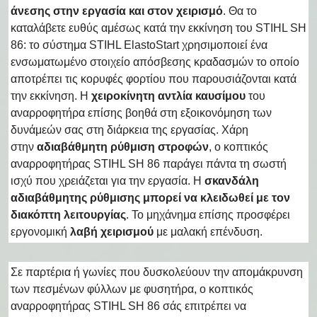
άνεσης στην εργασία και στον χειρισμό
. Θα το
καταλάβετε ευθύς αμέσως κατά την εκκίνηση του STIHL SH
86: το σύστημα STIHL ElastoStart χρησιμοποιεί ένα
ενσωματωμένο στοιχείο απόσβεσης κραδασμών το οποίο
αποτρέπει τις κορυφές φορτίου που παρουσιάζονται κατά
την εκκίνηση. Η
χειροκίνητη αντλία καυσίμου
του
αναρροφητήρα επίσης βοηθά στη εξοικονόμηση των
δυνάμεών σας στη διάρκεια της εργασίας. Χάρη
στην
αδιαβάθμητη ρύθμιση στροφών
, ο κοπτικός
αναρροφητήρας STIHL SH 86 παράγει πάντα τη σωστή
ισχύ που χρειάζεται για την εργασία. Η
σκανδάλη
αδιαβάθμητης ρύθμισης μπορεί να κλειδωθεί με τον
διακόπτη λειτουργίας
. Το μηχάνημα επίσης προσφέρει
εργονομική
λαβή χειρισμού
με μαλακή επένδυση.
Σε παρτέρια ή γωνίες που δυσκολεύουν την απομάκρυνση
των πεσμένων φύλλων με φυσητήρα, ο κοπτικός
αναρροφητήρας STIHL SH 86 σάς επιτρέπει να