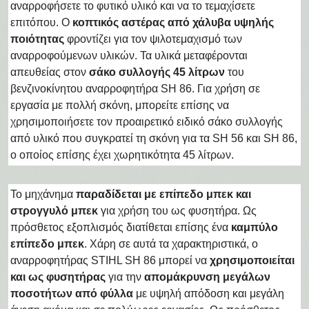
αναρροφήσετε το φυτικό υλικό και να το τεμαχίσετε
επιτόπου. Ο
κοπτικός αστέρας από χάλυβα υψηλής
ποιότητας
φροντίζει για τον ψιλοτεμαχισμό των
αναρροφούμενων υλικών. Τα υλικά μεταφέρονται
απευθείας στον
σάκο συλλογής 45 λίτρων
του
βενζινοκίνητου αναρροφητήρα SH 86. Για χρήση σε
εργασία με πολλή σκόνη, μπορείτε επίσης να
χρησιμοποιήσετε τον προαιρετικό ειδικό σάκο συλλογής
από υλικό που συγκρατεί τη σκόνη για τα SH 56 και SH 86,
ο οποίος επίσης έχει χωρητικότητα 45 λίτρων.
Το μηχάνημα
παραδίδεται με επίπεδο μπεκ και
στρογγυλό μπεκ
για χρήση του ως φυσητήρα. Ως
πρόσθετος εξοπλισμός διατίθεται επίσης ένα
καμπύλο
επίπεδο μπεκ
. Χάρη σε αυτά τα χαρακτηριστικά, ο
αναρροφητήρας STIHL SH 86 μπορεί να
χρησιμοποιείται
και ως φυσητήρας
για την
απομάκρυνση μεγάλων
ποσοτήτων από φύλλα
με υψηλή απόδοση και μεγάλη