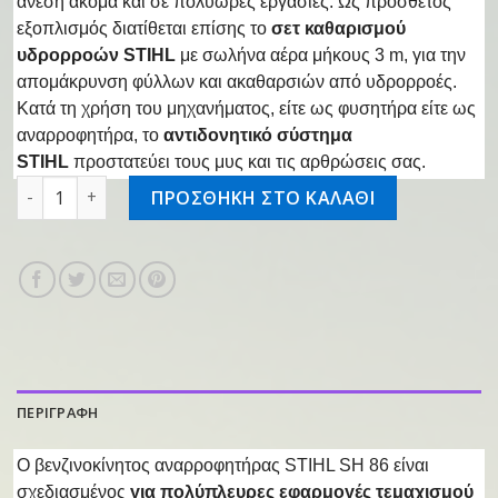
άνεση ακόμα και σε πολύωρες εργασίες. Ως πρόσθετος
εξοπλισμός διατίθεται επίσης το
σετ καθαρισμού
υδρορροών STIHL
με σωλήνα αέρα μήκους 3 m, για την
απομάκρυνση φύλλων και ακαθαρσιών από υδρορροές.
Κατά τη χρήση του μηχανήματος, είτε ως φυσητήρα είτε ως
αναρροφητήρα, το
αντιδονητικό σύστημα
STIHL
προστατεύει τους μυς και τις αρθρώσεις σας.
Φυσητήρας αναρροφητήρας SH 86 ποσότητα
ΠΡΟΣΘΗΚΗ ΣΤΟ ΚΑΛΑΘΙ
ΠΕΡΙΓΡΑΦΗ
Ο βενζινοκίνητος αναρροφητήρας STIHL SH 86 είναι
σχεδιασμένος
για πολύπλευρες εφαρμογές τεμαχισμού