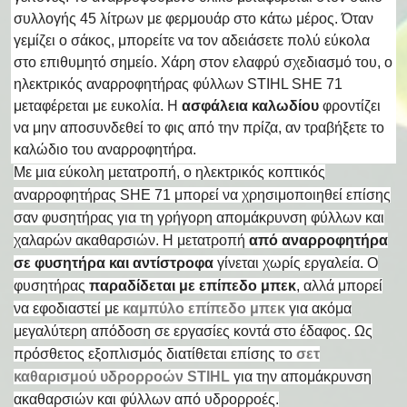
συλλογής 45 λίτρων με φερμουάρ στο κάτω μέρος. Όταν
γεμίζει ο σάκος, μπορείτε να τον αδειάσετε πολύ εύκολα
στο επιθυμητό σημείο. Χάρη στον ελαφρύ σχεδιασμό του, ο
ηλεκτρικός αναρροφητήρας φύλλων STIHL SHE 71
μεταφέρεται με ευκολία. Η
ασφάλεια καλωδίου
φροντίζει
να μην αποσυνδεθεί το φις από την πρίζα, αν τραβήξετε το
καλώδιο του αναρροφητήρα.
Με μια εύκολη μετατροπή, ο ηλεκτρικός κοπτικός
αναρροφητήρας SHE 71 μπορεί να χρησιμοποιηθεί επίσης
σαν φυσητήρας για τη γρήγορη απομάκρυνση φύλλων και
χαλαρών ακαθαρσιών. Η μετατροπή
από αναρροφητήρα
σε φυσητήρα και αντίστροφα
γίνεται χωρίς εργαλεία. Ο
φυσητήρας
παραδίδεται με επίπεδο μπεκ
, αλλά μπορεί
να εφοδιαστεί με
καμπύλο επίπεδο μπεκ
για ακόμα
μεγαλύτερη απόδοση σε εργασίες κοντά στο έδαφος. Ως
πρόσθετος εξοπλισμός διατίθεται επίσης το
σετ
καθαρισμού υδρορροών STIHL
για την απομάκρυνση
ακαθαρσιών και φύλλων από υδρορροές.