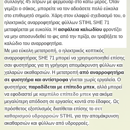
συλλογής 45 λίτρων με φερμουάρ στο κάτω μέρος. Όταν
γεμίζει ο σάκος, μπορείτε να τον αδειάσετε πολύ εύκολα
στο επιθυμητό σημείο. Χάρη στον ελαφρύ σχεδιασμό του, ο
ηλεκτρικός αναρροφητήρας φύλλων STIHL SHE 71
μεταφέρεται με ευκολία. Η
ασφάλεια καλωδίου
φροντίζει
να μην αποσυνδεθεί το φις από την πρίζα, αν τραβήξετε το
καλώδιο του αναρροφητήρα.
Με μια εύκολη μετατροπή, ο ηλεκτρικός κοπτικός
αναρροφητήρας SHE 71 μπορεί να χρησιμοποιηθεί επίσης
σαν φυσητήρας για τη γρήγορη απομάκρυνση φύλλων και
χαλαρών ακαθαρσιών. Η μετατροπή
από αναρροφητήρα
σε φυσητήρα και αντίστροφα
γίνεται χωρίς εργαλεία. Ο
φυσητήρας
παραδίδεται με επίπεδο μπεκ
, αλλά μπορεί
να εφοδιαστεί με
καμπύλο επίπεδο μπεκ
για ακόμα
μεγαλύτερη απόδοση σε εργασίες κοντά στο έδαφος. Ως
πρόσθετος εξοπλισμός διατίθεται επίσης το
σετ
καθαρισμού υδρορροών STIHL
για την απομάκρυνση
ακαθαρσιών και φύλλων από υδρορροές.