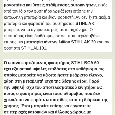
μονοπάτια και θέσεις στάθμευσης αυτοκινήτων
, εκτός
από τον ίδιο τον φυσητήρα χρειάζεστε επίσης την
κατάλληλη μπαταρία και έναν φορτιστή. Αν δεν έχετε ακόμα
μπαταρία και φορτιστή του συστήματος
STIHL AK
,
μπορείτε να τα αγοράσετε μαζί με το μηχάνημα. Ο
φυσητήρας είναι διαθέσιμος σε σετ που περιλαμβάνει
επίσης μια
μπαταρία ιόντων λιθίου STIHL AK 30
και τον
φορτιστή STIHL AL 101
.
Ο επαναφορτιζόμενος φυσητήρας STIHL BGA 60
έχει
εξαιρετικά υψηλές επιδόσεις στο καθάρισμα
, τις
οποίες μπορείτε να αξιοποιήσετε με
άριστο έλεγχο,
χάρη στη μεταβλητή ισχύ της δέσμης αέρα
. Παρά
την
υψηλή ισχύ του αποτελεσματικού κινητήρα EC
,
αυτός ο φυσητήρας είναι τόσο αθόρυβος που
δεν
χρειάζεται να φοράτε ωτασπίδες
κατά τη διάρκεια της
χρήσης. Έτσι μπορείτε επίσης να εργαστείτε
σε
περιοχές κατοικιών και άλλους χώρους με