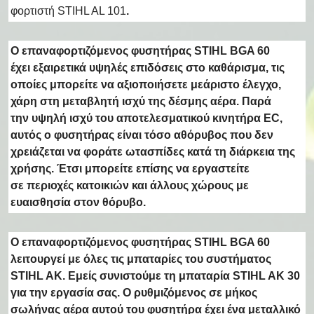
φορτιστή STIHL AL 101
.
Ο επαναφορτιζόμενος φυσητήρας STIHL BGA 60
έχει
εξαιρετικά υψηλές επιδόσεις στο καθάρισμα
, τις
οποίες μπορείτε να αξιοποιήσετε με
άριστο έλεγχο,
χάρη στη μεταβλητή ισχύ της δέσμης αέρα
. Παρά
την
υψηλή ισχύ του αποτελεσματικού κινητήρα EC
,
αυτός ο φυσητήρας είναι τόσο αθόρυβος που
δεν
χρειάζεται να φοράτε ωτασπίδες
κατά τη διάρκεια της
χρήσης. Έτσι μπορείτε επίσης να εργαστείτε
σε
περιοχές κατοικιών και άλλους χώρους με
ευαισθησία στον θόρυβο
.
Ο επαναφορτιζόμενος φυσητήρας STIHL BGA 60
λειτουργεί με όλες τις μπαταρίες του συστήματος
STIHL AK. Εμείς συνιστούμε τη μπαταρία STIHL AK 30
για την εργασία σας. Ο
ρυθμιζόμενος σε μήκος
σωλήνας αέρα
αυτού του φυσητήρα έχει ένα
μεταλλικό