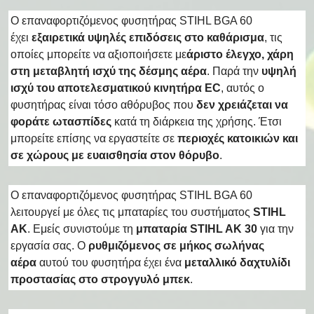
Ο επαναφορτιζόμενος φυσητήρας STIHL BGA 60
έχει
εξαιρετικά υψηλές επιδόσεις στο καθάρισμα
, τις
οποίες μπορείτε να αξιοποιήσετε με
άριστο έλεγχο, χάρη
στη μεταβλητή ισχύ της δέσμης αέρα
. Παρά την
υψηλή
ισχύ του αποτελεσματικού κινητήρα EC
, αυτός ο
φυσητήρας είναι τόσο αθόρυβος που
δεν χρειάζεται να
φοράτε ωτασπίδες
κατά τη διάρκεια της χρήσης. Έτσι
μπορείτε επίσης να εργαστείτε σε
περιοχές κατοικιών και
σε χώρους με ευαισθησία στον θόρυβο
.
Ο επαναφορτιζόμενος φυσητήρας STIHL BGA 60
λειτουργεί με όλες τις μπαταρίες του συστήματος
STIHL
AK
. Εμείς συνιστούμε τη
μπαταρία STIHL AK 30
για την
εργασία σας. Ο
ρυθμιζόμενος σε μήκος σωλήνας
αέρα
αυτού του φυσητήρα έχει ένα
μεταλλικό δαχτυλίδι
προστασίας στο στρογγυλό μπεκ
.