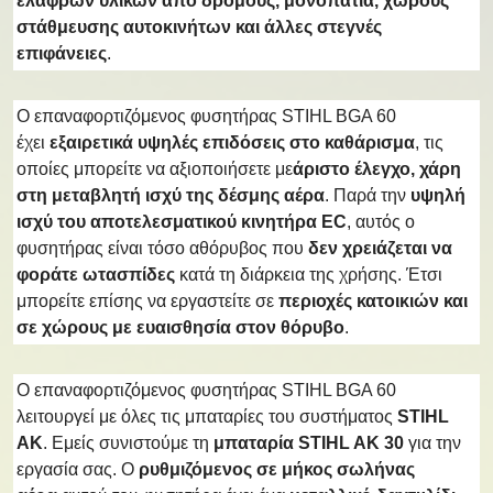
ελαφρών υλικών από δρόμους, μονοπάτια, χώρους
στάθμευσης αυτοκινήτων και άλλες στεγνές
επιφάνειες
.
Ο επαναφορτιζόμενος φυσητήρας STIHL BGA 60
έχει
εξαιρετικά υψηλές επιδόσεις στο καθάρισμα
, τις
οποίες μπορείτε να αξιοποιήσετε με
άριστο έλεγχο, χάρη
στη μεταβλητή ισχύ της δέσμης αέρα
. Παρά την
υψηλή
ισχύ του αποτελεσματικού κινητήρα EC
, αυτός ο
φυσητήρας είναι τόσο αθόρυβος που
δεν χρειάζεται να
φοράτε ωτασπίδες
κατά τη διάρκεια της χρήσης. Έτσι
μπορείτε επίσης να εργαστείτε σε
περιοχές κατοικιών και
σε χώρους με ευαισθησία στον θόρυβο
.
Ο επαναφορτιζόμενος φυσητήρας STIHL BGA 60
λειτουργεί με όλες τις μπαταρίες του συστήματος
STIHL
AK
. Εμείς συνιστούμε τη
μπαταρία STIHL AK 30
για την
εργασία σας. Ο
ρυθμιζόμενος σε μήκος σωλήνας