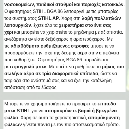
νοσοκομείων, παιδικοί σταθμοί και περιοχές κατοικιών
.
Ο φυσητήρας STIHL BGA 86 λειτουργεί με τις μπαταρίες
του συστήματος
STIHL AP
. Χάρη στη
λαβή πολλαπλών
λειτουργιών
, έχετε όλα τα
χειριστήρια στο ένα σας
χέρι
και μπορείτε να χειριστείτε το μηχάνημα με αξιοπιστία,
ανεξάρτητα αν είστε δεξιόχειρας ή αριστερόχειρας. Με
τις
αδιαβάθμητα ρυθμιζόμενες στροφές
μπορείτε να
προσαρμόσετε την ισχύ της δέσμης αέρα στην επιφάνεια
που καθαρίζετε. Ο φυσητήρας BGA 86 παραδίδεται
με
στρογγυλό μπεκ
. Μπορείτε να ρυθμίσετε το
μήκος του
σωλήνα αέρα σε τρία διαφορετικά επίπεδα
, ώστε να
ταιριάζει στο ανάστημά σας και να έχει την κατάλληλη
απόσταση από το έδαφος.
Μπορείτε να χρησιμοποιήσετε το προαιρετικό
επίπεδο
μπεκ STIHL
για να
απομακρύνετε βαριά ή βρεγμένα
φύλλα
. Χάρη σε αυτά τα χαρακτηριστικά,
απομάκρυνση
φύλλων
γίνεται πάντα με τον πιο αποτελεσματικό τρόπο.