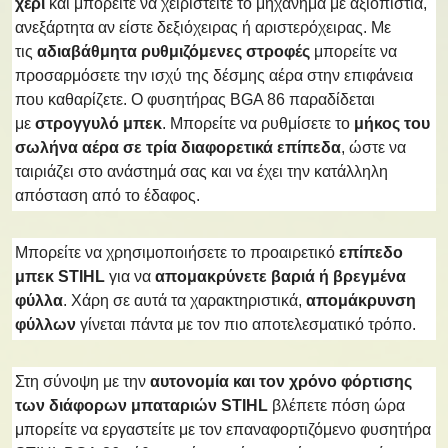
χέρι
και μπορείτε να χειριστείτε το μηχάνημα με αξιοπιστία,
ανεξάρτητα αν είστε δεξιόχειρας ή αριστερόχειρας. Με
τις
αδιαβάθμητα ρυθμιζόμενες στροφές
μπορείτε να
προσαρμόσετε την ισχύ της δέσμης αέρα στην επιφάνεια
που καθαρίζετε. Ο φυσητήρας BGA 86 παραδίδεται
με
στρογγυλό μπεκ
. Μπορείτε να ρυθμίσετε το
μήκος του
σωλήνα αέρα σε τρία διαφορετικά επίπεδα
, ώστε να
ταιριάζει στο ανάστημά σας και να έχει την κατάλληλη
απόσταση από το έδαφος.
Μπορείτε να χρησιμοποιήσετε το προαιρετικό
επίπεδο
μπεκ STIHL
για να
απομακρύνετε βαριά ή βρεγμένα
φύλλα
. Χάρη σε αυτά τα χαρακτηριστικά,
απομάκρυνση
φύλλων
γίνεται πάντα με τον πιο αποτελεσματικό τρόπο.
Στη σύνοψη με την
αυτονομία και τον χρόνο φόρτισης
των διάφορων μπαταριών STIHL
βλέπετε πόση ώρα
μπορείτε να εργαστείτε με τον επαναφορτιζόμενο φυσητήρα