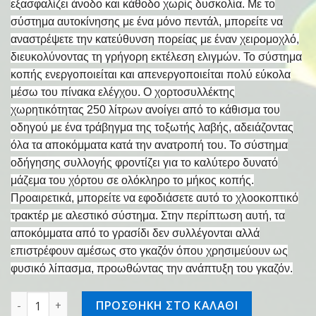
εξασφαλίζει άνοδο και κάθοδο χωρίς δυσκολία. Με το
σύστημα αυτοκίνησης με ένα μόνο πεντάλ, μπορείτε να
αναστρέψετε την κατεύθυνση πορείας με έναν χειρομοχλό,
διευκολύνοντας τη γρήγορη εκτέλεση ελιγμών. Το σύστημα
κοπής ενεργοποιείται και απενεργοποιείται πολύ εύκολα
μέσω του πίνακα ελέγχου. Ο χορτοσυλλέκτης
χωρητικότητας 250 λίτρων ανοίγει από το κάθισμα του
οδηγού με ένα τράβηγμα της τοξωτής λαβής, αδειάζοντας
όλα τα αποκόμματα κατά την ανατροπή του. Το σύστημα
οδήγησης συλλογής φροντίζει για το καλύτερο δυνατό
μάζεμα του χόρτου σε ολόκληρο το μήκος κοπής.
Προαιρετικά, μπορείτε να εφοδιάσετε αυτό το χλοοκοπτικό
τρακτέρ με αλεστικό σύστημα. Στην περίπτωση αυτή, τα
αποκόμματα από το γρασίδι δεν συλλέγονται αλλά
επιστρέφουν αμέσως στο γκαζόν όπου χρησιμεύουν ως
φυσικό λίπασμα, προωθώντας την ανάπτυξη του γκαζόν.
Χλοοκοπτικό τρακέρ RT 4082.1 ποσότητα
ΠΡΟΣΘΗΚΗ ΣΤΟ ΚΑΛΑΘΙ