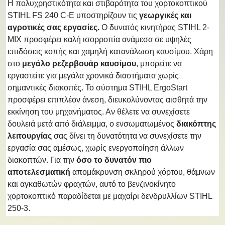
Η πολυχρηστικότητα και στιβαρότητα του χορτοκοπτικού
STIHL FS 240 C-E υποστηρίζουν τις
γεωργικές και
αγροτικές σας εργασίες.
Ο δυνατός κινητήρας STIHL 2-
MIX προσφέρει καλή ισορροπία ανάμεσα σε υψηλές
επιδόσεις κοπής και χαμηλή κατανάλωση καυσίμου. Χάρη
στο
μεγάλο ρεζερβουάρ καυσίμου
, μπορείτε να
εργαστείτε για μεγάλα χρονικά διαστήματα χωρίς
σημαντικές διακοπές. Το σύστημα STIHL ErgoStart
προσφέρει επιπλέον άνεση, διευκολύνοντας αισθητά την
εκκίνηση του μηχανήματος. Αν θέλετε να συνεχίσετε
δουλειά μετά από διάλειμμα, ο ενσωματωμένος
διακόπτης
λειτουργίας
σας δίνει τη δυνατότητα να συνεχίσετε την
εργασία σας αμέσως, χωρίς ενεργοποίηση άλλων
διακοπτών. Για την
όσο το δυνατόν πιο
αποτελεσματική
απομάκρυνση σκληρού χόρτου, θάμνων
και αγκαθωτών φραχτών, αυτό το βενζινοκίνητο
χορτοκοπτικό παραδίδεται με μαχαίρι δενδρυλλίων STIHL
250-3.